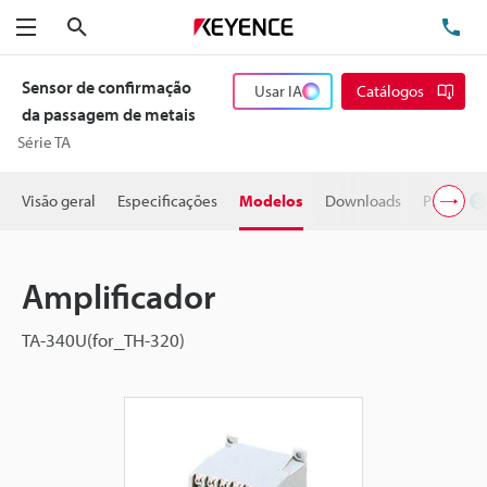
Pesquisa
TE
Menu
Sensor de confirmação
Usar IA
Catálogos
da passagem de metais
Série TA
Visão geral
Especificações
Modelos
Downloads
Preço
Amplificador
TA-340U(for_TH-320)