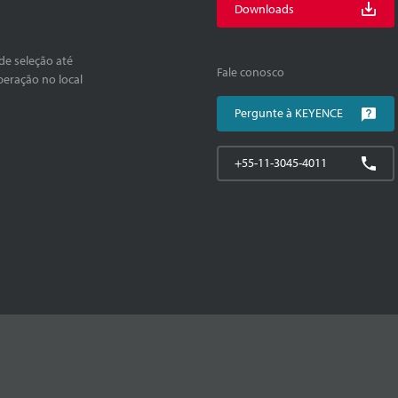
Downloads
de seleção até
Fale conosco
peração no local
Pergunte à KEYENCE
+55-11-3045-4011