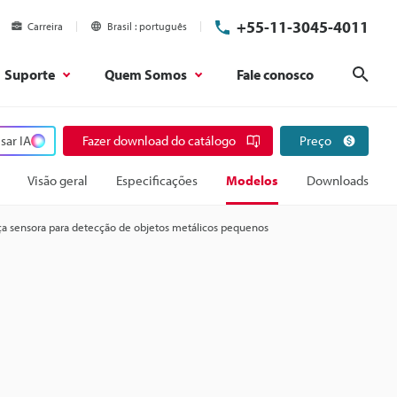
+55-11-3045-4011
Carreira
Brasil
português
Suporte
Quem Somos
Fale conosco
Pesq
sar IA
Fazer download do catálogo
Preço
Visão geral
Especificações
Modelos
Downloads
a sensora para detecção de objetos metálicos pequenos