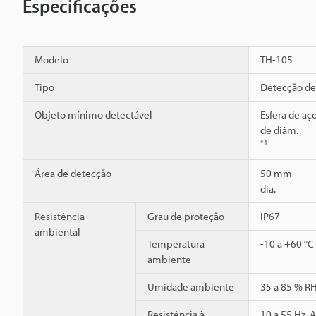
Especificações
Modelo
TH-105
Tipo
Detecção de
Objeto mínimo detectável
Esfera de aç
de diâm.
*1
Área de detecção
50 mm
dia.
Resistência
Grau de proteção
IP67
ambiental
Temperatura
-10 a +60 °C
ambiente
Umidade ambiente
35 a 85 % R
Resistência à
10 a 55 Hz, 