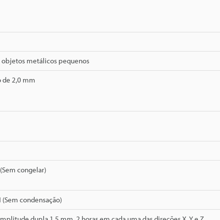
 objetos metálicos pequenos
o de 2,0 mm
 (Sem congelar)
H (Sem condensação)
Amplitude dupla 1,5 mm, 2 horas em cada uma das direções X, Y e Z