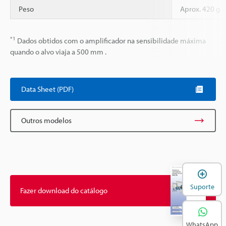
Peso
Aprox. 420 g
*1
Dados obtidos com o amplificador na sensibilidade máxima
quando o alvo viaja a 500 mm .
Data Sheet (PDF)
Outros modelos
A
Suporte
Fazer download do catálogo
WhatsApp