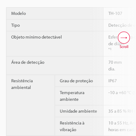
Modelo
TH-107
Tipo
Detecção de o
Objeto mínimo detectável
Esfera de aço
de diâm.
Scroll
*1
Área de detecção
70 mm
dia.
Resistência
Grau de proteção
IP67
ambiental
Temperatura
-10 a +60 °C (
ambiente
Umidade ambiente
35 a 85 % RH 
Resistência à
10 a 55 Hz, A
vibração
horas em cada 