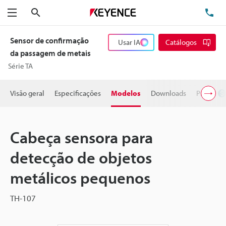
Pesquisa
TE
Menu
Sensor de confirmação
Usar IA
Catálogos
da passagem de metais
Série TA
Visão geral
Especificações
Modelos
Downloads
Preço
Cabeça sensora para
detecção de objetos
metálicos pequenos
TH-107