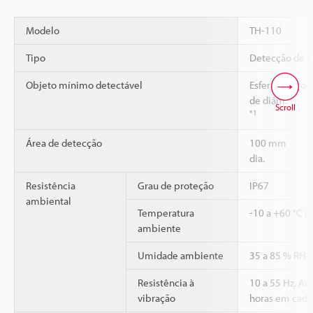
Modelo
TH-110
Tipo
Detecção de o
Objeto mínimo detectável
Esfera de aço
de diâm.
Scroll
*1
Área de detecção
100 mm
dia.
Resistência
Grau de proteção
IP67
ambiental
Temperatura
-10 a +60 °C (
ambiente
Umidade ambiente
35 a 85 % RH 
Resistência à
10 a 55 Hz, A
vibração
horas em cada 