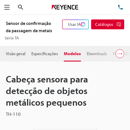
Pesquisa
TE
Menu
Sensor de confirmação
Usar IA
Catálogos
da passagem de metais
Série TA
Visão geral
Especificações
Modelos
Downloads
Preço
Cabeça sensora para
detecção de objetos
metálicos pequenos
TH-110