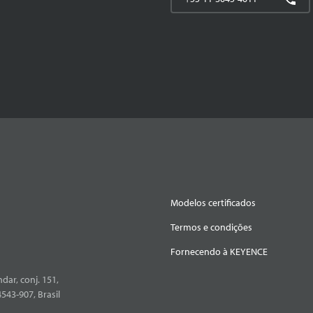
Modelos certificados
Termos e condições
Fornecendo à KEYENCE
dar, conj. 151,
4543-907, Brasil