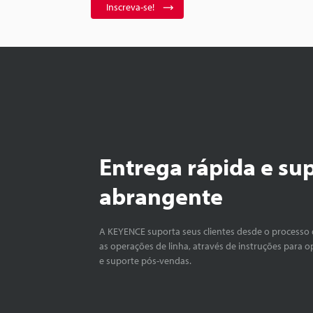
Inscreva-se!
Entrega rápida e su
abrangente
A KEYENCE suporta seus clientes desde o processo 
as operações de linha, através de instruções para o
e suporte pós-vendas.