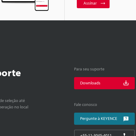
Assinar
porte
Para seu suporte
Downloads
de seleção até
Fale conosco
peração no local
Pergunte à KEYENCE
+55-11-3045-4011