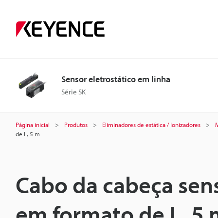
Sensor eletrostático em linha
Série SK
Página inicial
Produtos
Eliminadores de estática / Ionizadores
M
de L, 5 m
Cabo da cabeça sen
em formato de L, 5