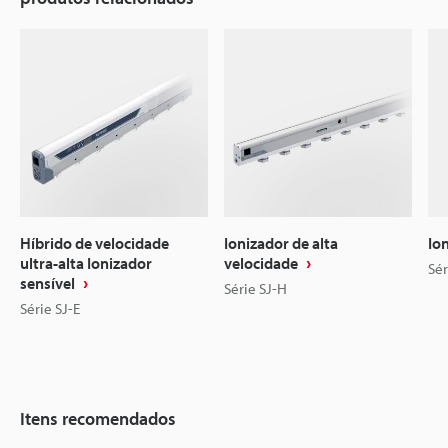
Híbrido de velocidade
Ionizador de alta
Io
ultra-alta Ionizador
velocidade
Sér
sensível
Série SJ-H
Série SJ-E
Itens recomendados