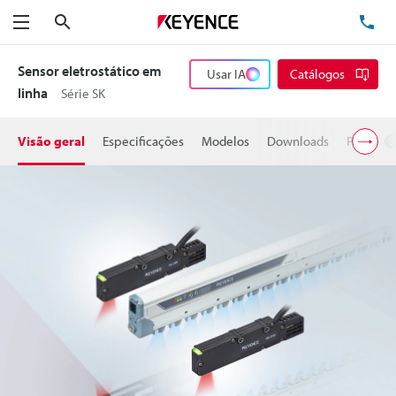
Pesquisa
TE
Menu
Sensor eletrostático em
Usar IA
Catálogos
linha
Série SK
Visão geral
Especificações
Modelos
Downloads
Preço