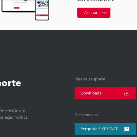
Assinar
porte
Para seu suporte
Downloads
de seleção até
Fale conosco
peração no local
Pergunte à KEYENCE