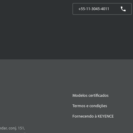
+55-11-3045-4011
Modelos certificados
Termos e condições
Fornecendo à KEYENCE
dar, conj. 151,