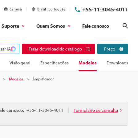
+55-11-3045-4011
Carreira
Brasil
português
Suporte
Quem Somos
Fale conosco
Pesq
sar IA
Fazer download do catálogo
Preço
Visão geral
Especificações
Modelos
Downloads
Modelos
Amplificador
ale conosco:
+55-11-3045-4011
Formulário de consulta