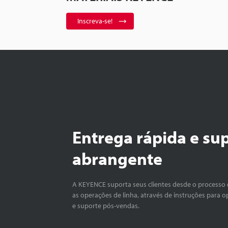
Inscreva-se!
Entrega rápida e su
abrangente
A KEYENCE suporta seus clientes desde o processo 
as operações de linha, através de instruções para o
e suporte pós-vendas.