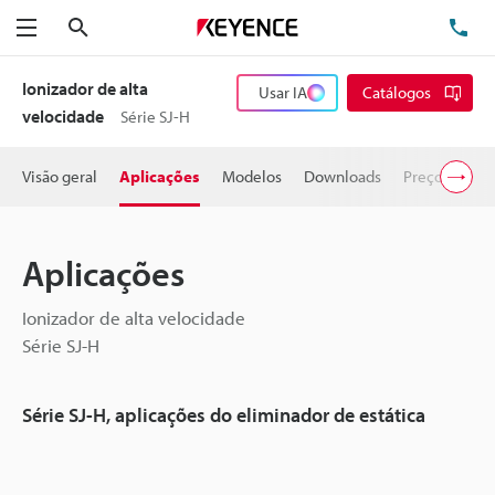
Pesquisa
TE
Menu
Ionizador de alta
Usar IA
Catálogos
velocidade
Série SJ-H
Visão geral
Aplicações
Modelos
Downloads
Preço
Aplicações
Ionizador de alta velocidade
Série SJ-H
Série SJ-H, aplicações do eliminador de estática