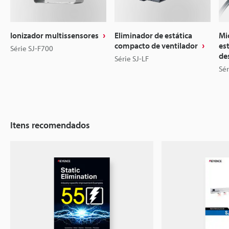
Ionizador multissensores
Eliminador de estática
Mi
compacto de ventilador
est
Série SJ-F700
de
Série SJ-LF
Sér
Itens recomendados