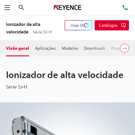
Pesquisa
TE
Menu
Ionizador de alta
Usar IA
Catálogos
velocidade
Série SJ-H
Visão geral
Aplicações
Modelos
Downloads
Preço
Ionizador de alta velocidade
Série SJ-H