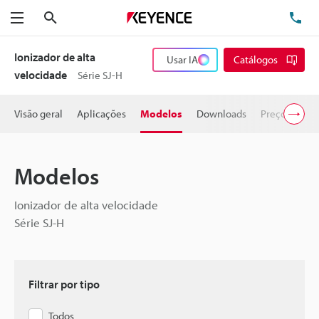
Pesquisa
TE
Menu
Ionizador de alta
Usar IA
Catálogos
velocidade
Série SJ-H
Visão geral
Aplicações
Modelos
Downloads
Preço
Modelos
Ionizador de alta velocidade
Série SJ-H
Filtrar por tipo
Todos