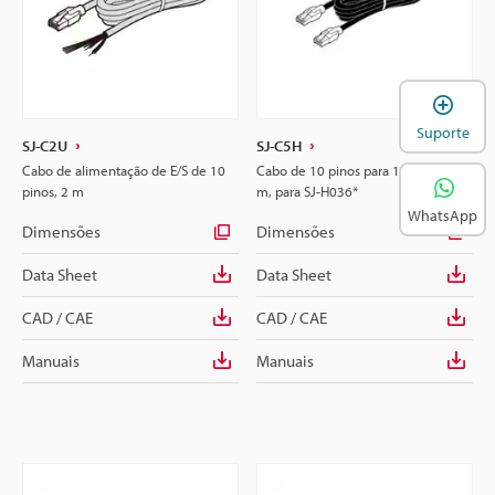
A
Suporte
SJ-C2U
SJ-C5H
Cabo de alimentação de E/S de 10
Cabo de 10 pinos para 10 pinos, 5
pinos, 2 m
m, para SJ-H036*
WhatsApp
Dimensões
Dimensões
Data Sheet
Data Sheet
CAD / CAE
CAD / CAE
Manuais
Manuais