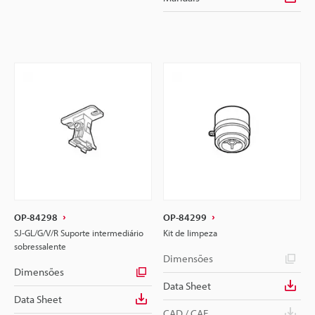
OP-84298
OP-84299
SJ-GL/G/V/R Suporte intermediário
Kit de limpeza
sobressalente
Dimensões
Dimensões
Data Sheet
Data Sheet
CAD / CAE