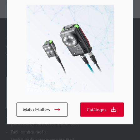
RECOMENDADO
Produtos substituíveis
Chegou a mais nova evolução da IA para lidar com
as detecções mais difíceis
Sensor de visão com IA integrada
Série IV4
Mais detalhes
Catálogos
A avançada IA da próxima geração, para detecções mais
poderosas, estáveis e simplificadas
Fácil configuração
Usabilidade extremamente fácil