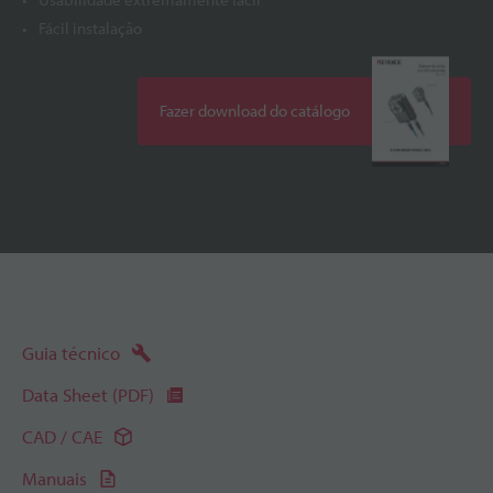
Fácil instalação
Fazer download do catálogo
Guia técnico
Data Sheet (PDF)
CAD / CAE
Manuais