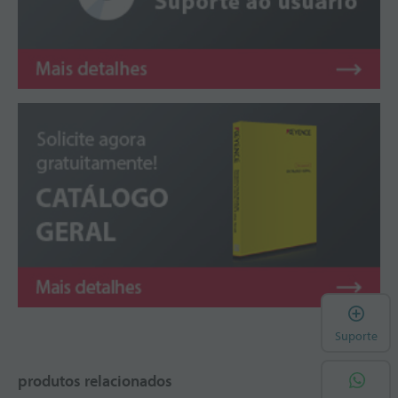
A
Suporte
produtos relacionados