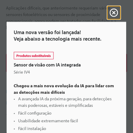
Aplicações difíceis, que anteriormente requeriam vários
sensores fotoelétricos ou sensores de proximidade
convencionais, agora podem ser tratadas com facilidade e a
baixo
...
Ver mais
Uma nova versão foi lançada!
Veja abaixo a tecnologia mais recente.
Produtos substituíveis
Fazer download do catálogo
Sensor de visão com IA integrada
Série IV4
Chegou a mais nova evolução da IA para lidar com
Preço
as detecções mais difíceis
A avançada IA da próxima geração, para detecções
Pergunte à KEYENCE
mais poderosas, estáveis e simplificadas
Fácil configuração
+55-11-3045-4011
Usabilidade extremamente fácil
Fácil instalação