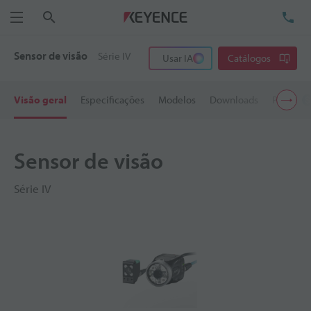
Pesquisa
TE
Menu
Sensor de visão
Série IV
Usar IA
Catálogos
Visão geral
Especificações
Modelos
Downloads
Preço
Sensor de visão
Série IV