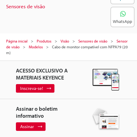
Sensores de visão
WhatsApp
Página inicial
Produtos
Visão
Sensores de visão
Sensor
de visão
Modelos
Cabo de monitor compatível com NFPA79 (20
m)
ACESSO EXCLUSIVO A
MATERIAIS KEYENCE
Inscreva-se!
Assinar o boletim
informativo
Assinar