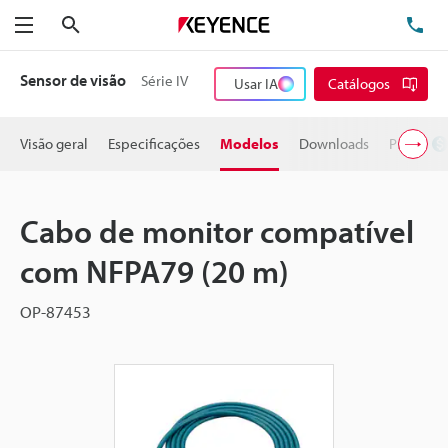
Pesquisa
TE
Menu
Sensor de visão
Série IV
Usar IA
Catálogos
Visão geral
Especificações
Modelos
Downloads
Preço
Cabo de monitor compatível
com NFPA79 (20 m)
OP-87453