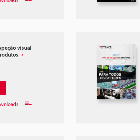
speção visual
produtos
downloads