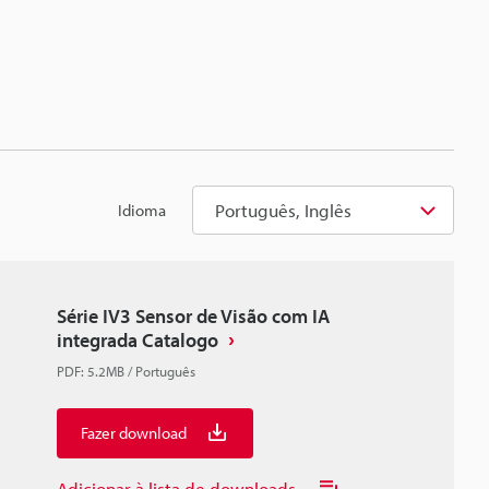
Português, Inglês
Idioma
Série IV3 Sensor de Visão com IA
integrada Catalogo
PDF
:
5.2MB
/
Português
Fazer download
Adicionar à lista de downloads