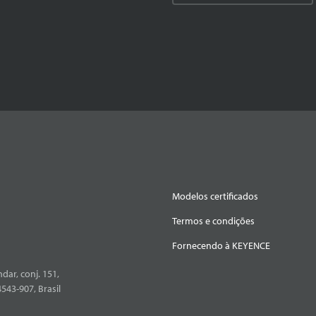
Modelos certificados
Termos e condições
Fornecendo à KEYENCE
dar, conj. 151,
4543-907, Brasil