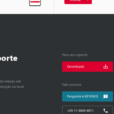
porte
Para seu suporte
Downloads
de seleção até
Fale conosco
peração no local
Pergunte à KEYENCE
+55-11-3045-4011