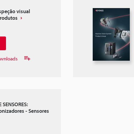
speção visual
produtos
downloads
E SENSORES:
Ionizadores - Sensores