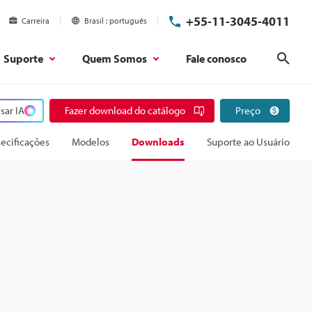
+55-11-3045-4011
Carreira
Brasil
português
Suporte
Quem Somos
Fale conosco
Pesq
sar IA
Fazer download do catálogo
Preço
ecificações
Modelos
Downloads
Suporte ao Usuário