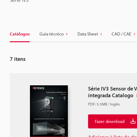
Catálogos
Guia técnico
Data Sheet
CAD / CAE
7
itens
Série IV3 Sensor de 
integrada Catalogo
PDF
:
5.3MB
/
Inglês
Fazer download
Adicionar à lista de 