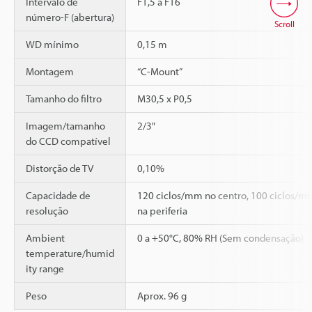
Intervalo de
F1,5 a F16
número-F (abertura)
Scroll
WD mínimo
0,15 m
Montagem
“C-Mount”
Tamanho do filtro
M30,5 x P0,5
Imagem/tamanho
2/3"
do CCD compatível
Distorção de TV
0,10%
Capacidade de
120 ciclos/mm no centro, 100 ciclos/m
resolução
na periferia
Ambient
0 a +50°C, 80% RH (Sem condensação)
temperature/humid
ity range
Peso
Aprox. 96 g