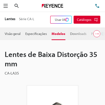
Pesquisa
TE
Menu
Lentes
Série CA-L
Usar IA
Catálogos
Visão geral
Especificações
Modelos
Downloads
Preço
Lentes de Baixa Distorção 35
mm
CA-LA35