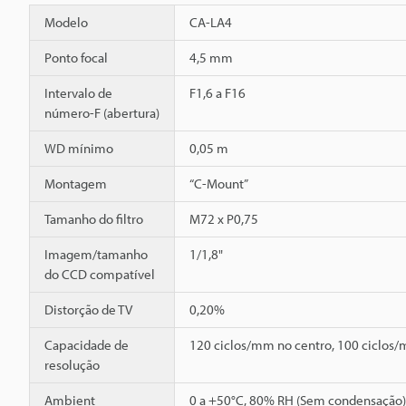
Modelo
CA-LA4
Ponto focal
4,5 mm
Intervalo de
F1,6 a F16
número-F (abertura)
WD mínimo
0,05 m
Montagem
“C-Mount”
Tamanho do filtro
M72 x P0,75
Imagem/tamanho
1/1,8"
do CCD compatível
Distorção de TV
0,20%
Capacidade de
120 ciclos/mm no centro, 100 ciclos/
resolução
Ambient
0 a +50°C, 80% RH (Sem condensação)