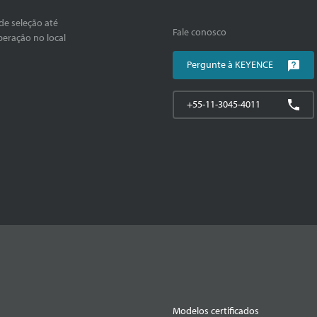
de seleção até
Fale conosco
peração no local
Pergunte à KEYENCE
+55-11-3045-4011
Modelos certificados