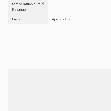
temperature/humid
ity range
Peso
Aprox. 216 g