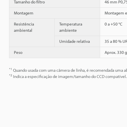
Tamanho do filtro
46 mm P0,7
Montagem
Montagem es
Resistência
Temperatura
0 a +50 °C
ambiental
ambiente
Umidade relativa
35 a 80 % U
Peso
Aprox. 330 g
*1
Quando usada com uma câmera de linha, é recomendada uma abert
*2
Indica a especificação de imagem/tamanho do CCD compatível. O 