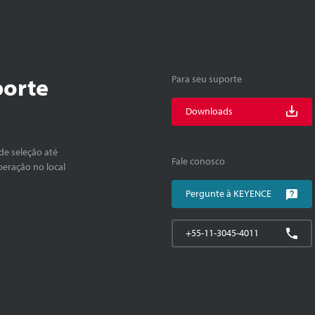
porte
Para seu suporte
Downloads
de seleção até
Fale conosco
peração no local
Pergunte à KEYENCE
+55-11-3045-4011