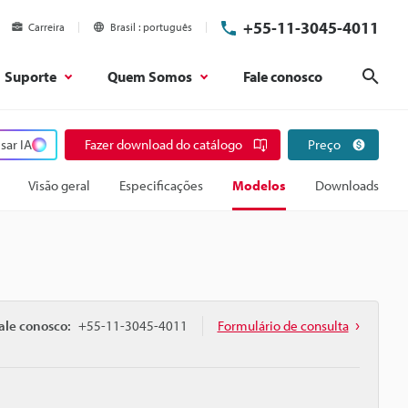
+55-11-3045-4011
Carreira
Brasil
português
Suporte
Quem Somos
Fale conosco
Pesq
sar IA
Fazer download do catálogo
Preço
Visão geral
Especificações
Modelos
Downloads
ale conosco:
+55-11-3045-4011
Formulário de consulta