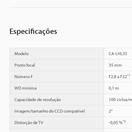
Especificações
Modelo
CA-LHL35
Ponto focal
35 mm
*1
Número F
F2,8 a F32
WD mínima
0,1 m
Capacidade de resolução
100 ciclos/m
Imagem/tamanho do CCD compatível
2"
*2
Distorção de TV
-0,05 %