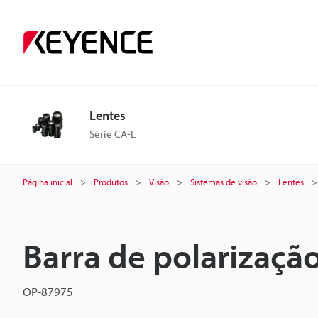
Lentes
Série CA-L
Página inicial
Produtos
Visão
Sistemas de visão
Lentes
Barra de polarizaçã
OP-87975