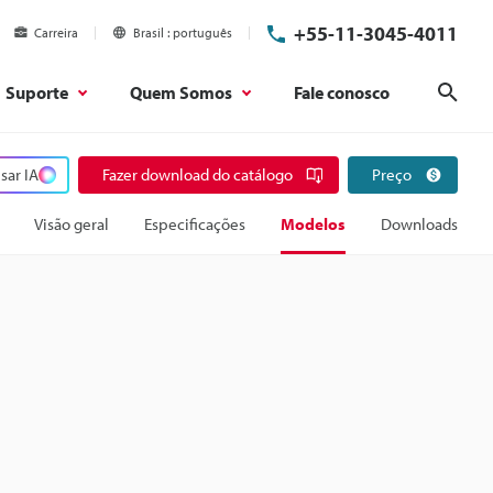
+55-11-3045-4011
Carreira
Brasil
português
Suporte
Quem Somos
Fale conosco
Pesq
sar IA
Fazer download do catálogo
Preço
Visão geral
Especificações
Modelos
Downloads