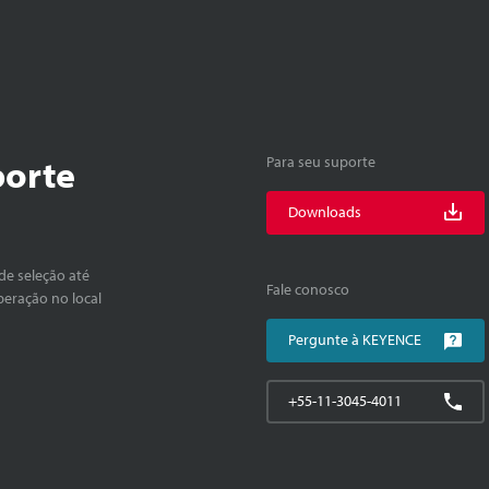
porte
Para seu suporte
Downloads
de seleção até
Fale conosco
peração no local
Pergunte à KEYENCE
+55-11-3045-4011