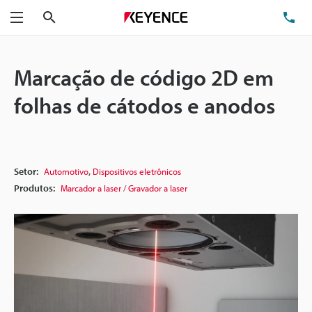
Pesquisa
TE
Menu
Marcação de código 2D em
folhas de cátodos e anodos
,
Setor:
Automotivo
Dispositivos eletrônicos
Produtos:
Marcador a laser / Gravador a laser