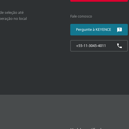
de seleção até
Fale conosco
peração no local
Pergunte à KEYENCE
+55-11-3045-4011