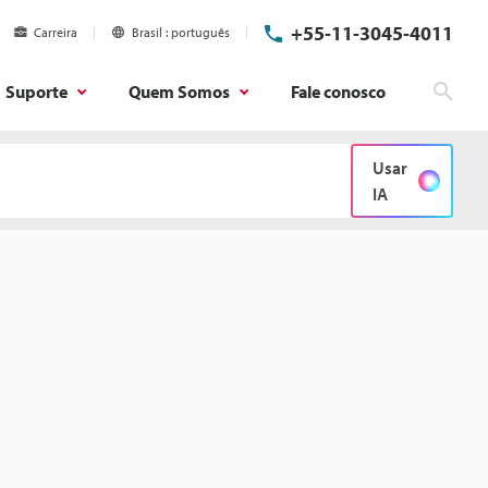
+55-11-3045-4011
Carreira
Brasil
português
Suporte
Quem Somos
Fale conosco
Pesq
Usar
IA