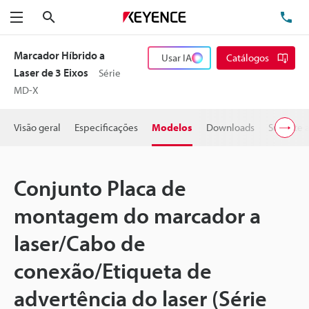
Pesquisa
TE
Menu
Marcador Híbrido a
Usar IA
Catálogos
Laser de 3 Eixos
Série
MD-X
Visão geral
Especificações
Modelos
Downloads
Suporte 
Conjunto Placa de
montagem do marcador a
laser/Cabo de
conexão/Etiqueta de
advertência do laser (Série