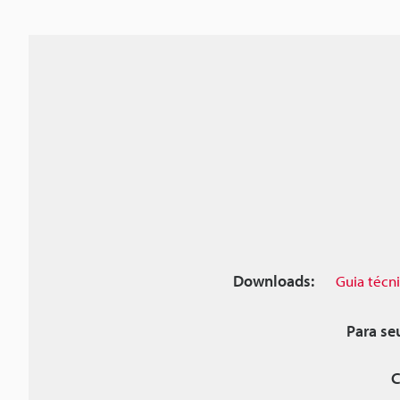
Downloads:
Guia técn
Para se
C