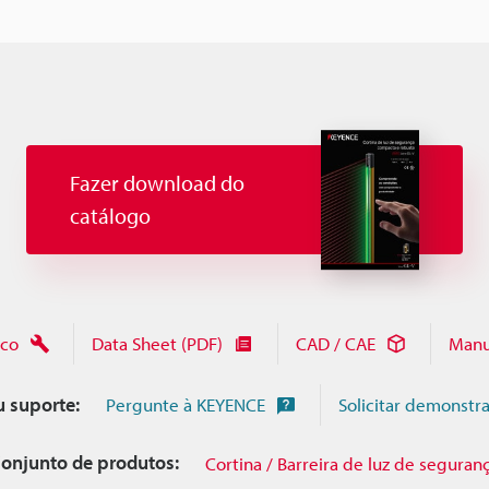
Fazer download do
catálogo
ico
Data Sheet (PDF)
CAD / CAE
Manu
u suporte:
Pergunte à KEYENCE
Solicitar demonstr
onjunto de produtos:
Cortina / Barreira de luz de seguran