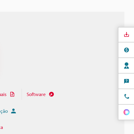
ais
Software
ação
ça