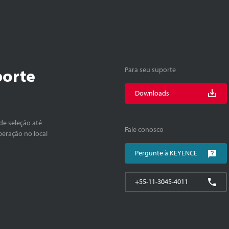
porte
Para seu suporte
Downloads
de seleção até
Fale conosco
peração no local
Pergunte à KEYENCE
+55-11-3045-4011