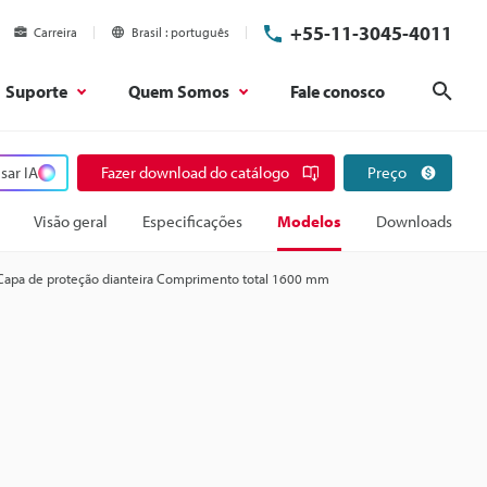
+55-11-3045-4011
Carreira
Brasil
português
Suporte
Quem Somos
Fale conosco
Pesq
sar IA
Fazer download do catálogo
Preço
Visão geral
Especificações
Modelos
Downloads
Capa de proteção dianteira Comprimento total 1600 mm