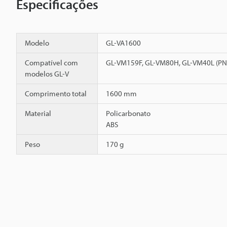
Especificações
Modelo
GL-VA1600
Compatível com
GL-VM159F, GL-VM80H, GL-VM40L (P
modelos GL-V
Comprimento total
1600 mm
Material
Policarbonato
ABS
Peso
170 g