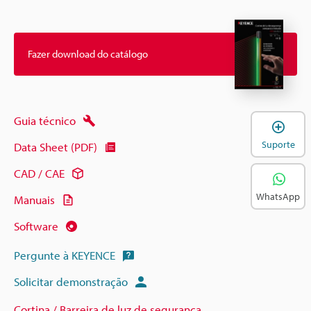
Fazer download do catálogo
Guia técnico
A
Suporte
Data Sheet (PDF)
CAD / CAE
WhatsApp
Manuais
Software
Pergunte à KEYENCE
Solicitar demonstração
Cortina / Barreira de luz de segurança