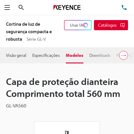
Pesquisa
TE
Menu
Cortina de luz de
Usar IA
Catálogos
segurança compacta e
robusta
Série GL-V
Visão geral
Especificações
Modelos
Downloads
Preço
Capa de proteção dianteira
Comprimento total 560 mm
GL-VA560