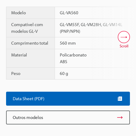
Modelo
GL-VA560
Compatível com
GL-VM55F, GL-VM28H, GL-VM14L
modelos GL-V
(PNP/NPN)
Comprimento total
560 mm
Scroll
Material
Policarbonato
ABS
Peso
60 g
Data Sheet (PDF)
Outros modelos