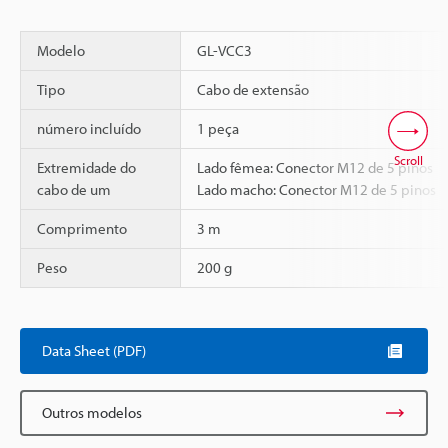
Modelo
GL-VCC3
Tipo
Cabo de extensão
número incluído
1 peça
Scroll
Extremidade do
Lado fêmea: Conector M12 de 5 pinos
cabo de um
Lado macho: Conector M12 de 5 pinos
Comprimento
3 m
Peso
200 g
Data Sheet (PDF)
Outros modelos