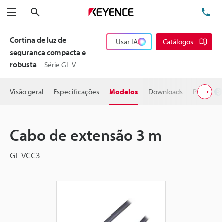
Pesquisa
TE
Menu
Cortina de luz de
Usar IA
Catálogos
segurança compacta e
robusta
Série GL-V
Visão geral
Especificações
Modelos
Downloads
Preço
Cabo de extensão 3 m
GL-VCC3