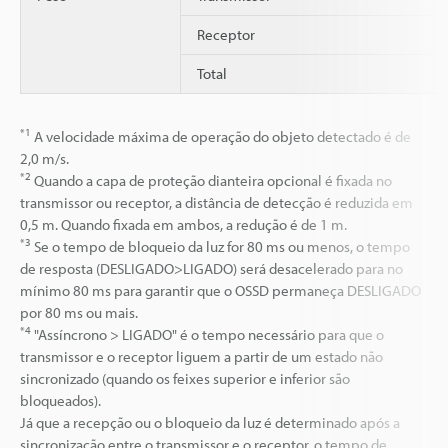
Receptor
Total
*1
A velocidade máxima de operação do objeto detectado é de
2,0 m/s.
*2
Quando a capa de proteção dianteira opcional é fixada no
transmissor ou receptor, a distância de detecção é reduzida em
0,5 m. Quando fixada em ambos, a redução é de 1 m.
*3
Se o tempo de bloqueio da luz for 80 ms ou menos, o tempo
de resposta (DESLIGADO>LIGADO) será desacelerado para no
mínimo 80 ms para garantir que o OSSD permaneça DESLIGADO
por 80 ms ou mais.
*4
"Assíncrono > LIGADO" é o tempo necessário para que o
transmissor e o receptor liguem a partir de um estado não
sincronizado (quando os feixes superior e inferior são
bloqueados).
Já que a recepção ou o bloqueio da luz é determinado após a
sincronização entre o transmissor e o receptor, o tempo de