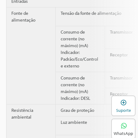
Entradas
Fonte de
Tensão da fonte de alimentação
alimentação
Consumo de
Transmissor
corrente (no
máximo) (mA)
Indicador:
Receptor
Padrão/Eco/Control
e externo
Consumo de
Transmissor
corrente (no
máximo) (mA)
Receptor
Indicador: DESL
A
Resistência
Grau de proteção
Suporte
ambiental
Luz ambiente
WhatsApp