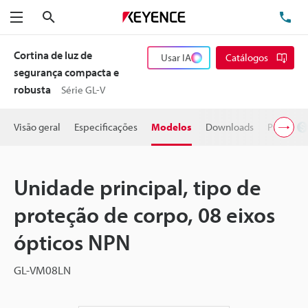
Pesquisa
TE
Menu
Cortina de luz de
Usar IA
Catálogos
segurança compacta e
robusta
Série GL-V
Visão geral
Especificações
Modelos
Downloads
Preço
Unidade principal, tipo de
proteção de corpo, 08 eixos
ópticos NPN
GL-VM08LN