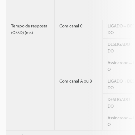
Tempo de resposta
Com canal 0
LIGADO→DES
(OSSD) (ms)
DO
DESLIGADO→
DO
Assíncrono→
O
Com canal A ou B
LIGADO→DES
DO
DESLIGADO→
DO
Assíncrono→
O