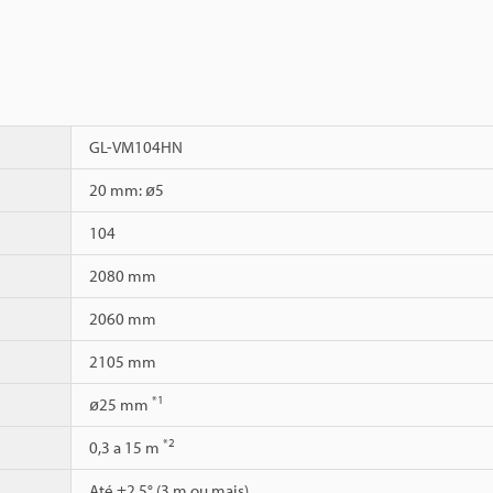
GL-VM104HN
20 mm: ø5
104
2080 mm
2060 mm
2105 mm
*1
ø25 mm
*2
0,3 a 15 m
Até ±2,5° (3 m ou mais)