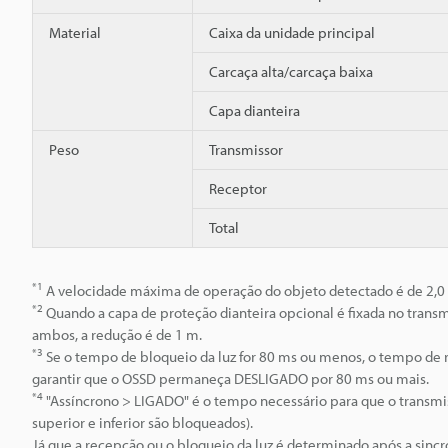
Material
Caixa da unidade principal
Carcaça alta/carcaça baixa
Capa dianteira
Peso
Transmissor
Receptor
Total
*1
A velocidade máxima de operação do objeto detectado é de 2,0
*2
Quando a capa de proteção dianteira opcional é fixada no transm
ambos, a redução é de 1 m.
*3
Se o tempo de bloqueio da luz for 80 ms ou menos, o tempo de
garantir que o OSSD permaneça DESLIGADO por 80 ms ou mais.
*4
"Assíncrono > LIGADO" é o tempo necessário para que o transmiss
superior e inferior são bloqueados).
Já que a recepção ou o bloqueio da luz é determinado após a sincr