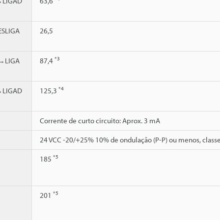
→LIGAD
63,6
SLIGA
26,5
*3
→LIGA
87,4
*4
→LIGAD
125,3
Corrente de curto circuito: Aprox. 3 mA
24 VCC -20/+25% 10% de ondulação (P-P) ou menos, classe
*5
185
*5
201