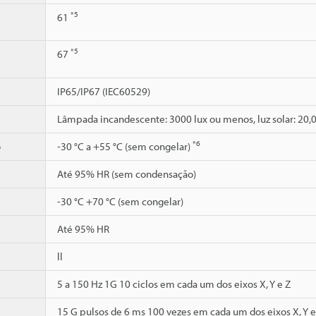
*5
61
*5
67
IP65/IP67 (IEC60529)
Lâmpada incandescente: 3000 lux ou menos, luz solar: 20,
*6
o
-30 °C a +55 °C (sem congelar)
Até 95% HR (sem condensação)
-30 °C +70 °C (sem congelar)
Até 95% HR
ll
5 a 150 Hz 1G 10 ciclos em cada um dos eixos X, Y e Z
15 G pulsos de 6 ms 100 vezes em cada um dos eixos X, Y e