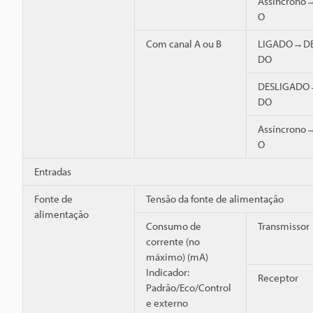
Assíncrono
O
Com canal A ou B
LIGADO→DE
DO
DESLIGADO
DO
Assíncrono
O
Entradas
Fonte de
Tensão da fonte de alimentação
alimentação
Consumo de
Transmissor
corrente (no
máximo) (mA)
Indicador:
Receptor
Padrão/Eco/Control
e externo