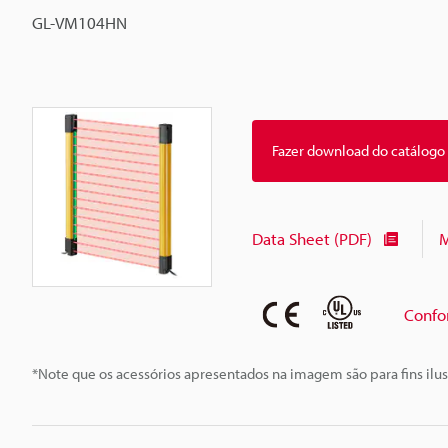
GL-VM104HN
Fazer download do catálogo
Data Sheet (PDF)
M
Confo
*Note que os acessórios apresentados na imagem são para fins ilus