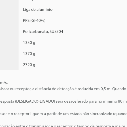
Liga de alumínio
PPS (GF40%)
Policarbonato, SUS304
1350 g
1370 g
2720 g
 m/s.
issor ou receptor, a distância de detecção é reduzida em 0,5 m. Quando
 resposta (DESLIGADO>LIGADO) será desacelerado para no mínimo 80 m
or e o receptor liguem a partir de um estado não sincronizado (quando
onização entre o transmissor e o receptor, o tempo de resposta é maior.