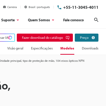
+55-11-3045-4011
Carreira
Brasil
português
Suporte
Quem Somos
Fale conosco
Pesq
sar IA
Fazer download do catálogo
Preço
Visão geral
Especificações
Modelos
Downloads
Unidade principal, tipo de proteção de mão, 104 eixos ópticos NPN
ão,