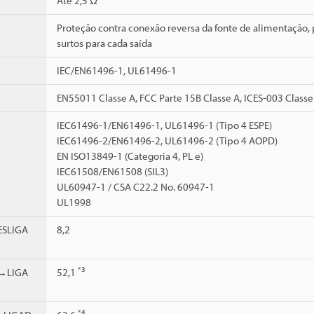
Até 2,5 Ω
Proteção contra conexão reversa da fonte de alimentação, p
surtos para cada saída
IEC/EN61496-1, UL61496-1
EN55011 Classe A, FCC Parte 15B Classe A, ICES-003 Classe
IEC61496-1/EN61496-1, UL61496-1 (Tipo 4 ESPE)
IEC61496-2/EN61496-2, UL61496-2 (Tipo 4 AOPD)
EN ISO13849-1 (Categoria 4, PL e)
IEC61508/EN61508 (SIL3)
UL60947-1 / CSA C22.2 No. 60947-1
UL1998
SLIGA
8,2
*3
→LIGA
52,1
*4