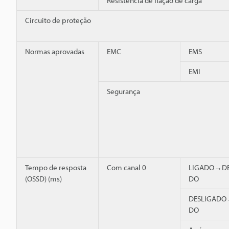
Resistência de fiação de carga
Circuito de proteção
Normas aprovadas
EMC
EMS
EMI
Segurança
Tempo de resposta
Com canal 0
LIGADO→DE
(OSSD) (ms)
DO
DESLIGADO
DO