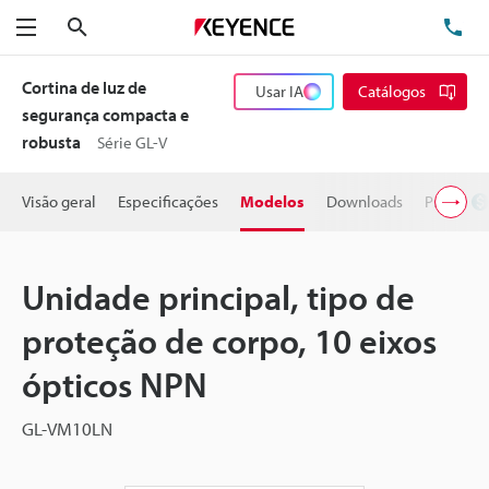
Pesquisa
TE
Menu
Cortina de luz de
Usar IA
Catálogos
segurança compacta e
robusta
Série GL-V
Visão geral
Especificações
Modelos
Downloads
Preço
Unidade principal, tipo de
proteção de corpo, 10 eixos
ópticos NPN
GL-VM10LN