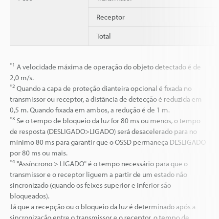
Receptor
Total
*1
A velocidade máxima de operação do objeto detectado é de
2,0 m/s.
*2
Quando a capa de proteção dianteira opcional é fixada no
transmissor ou receptor, a distância de detecção é reduzida em
0,5 m. Quando fixada em ambos, a redução é de 1 m.
*3
Se o tempo de bloqueio da luz for 80 ms ou menos, o tempo
de resposta (DESLIGADO>LIGADO) será desacelerado para no
mínimo 80 ms para garantir que o OSSD permaneça DESLIGADO
por 80 ms ou mais.
*4
"Assíncrono > LIGADO" é o tempo necessário para que o
transmissor e o receptor liguem a partir de um estado não
sincronizado (quando os feixes superior e inferior são
bloqueados).
Já que a recepção ou o bloqueio da luz é determinado após a
sincronização entre o transmissor e o receptor, o tempo de