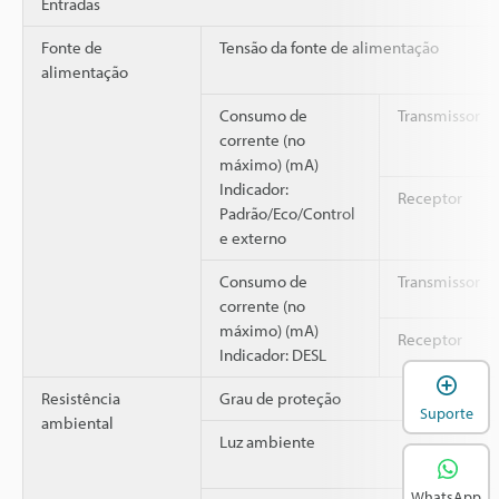
Entradas
Fonte de
Tensão da fonte de alimentação
alimentação
Consumo de
Transmissor
corrente (no
máximo) (mA)
Indicador:
Receptor
Padrão/Eco/Control
e externo
Consumo de
Transmissor
corrente (no
máximo) (mA)
Receptor
Indicador: DESL
A
Resistência
Grau de proteção
Suporte
ambiental
Luz ambiente
WhatsApp