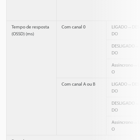
Tempo de resposta
Com canal 0
LIGADO→DES
(OSSD) (ms)
DO
DESLIGADO→
DO
Assíncrono→
O
Com canal A ou B
LIGADO→DES
DO
DESLIGADO→
DO
Assíncrono→
O