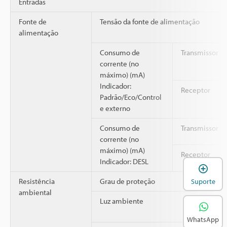
Entradas
Fonte de
Tensão da fonte de alimentação
alimentação
Consumo de
Transmissor
corrente (no
máximo) (mA)
Indicador:
Receptor
Padrão/Eco/Control
e externo
Consumo de
Transmissor
corrente (no
máximo) (mA)
Receptor
Indicador: DESL
A
Resistência
Grau de proteção
Suporte
ambiental
Luz ambiente
WhatsApp