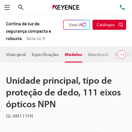
Pesquisa
TE
Menu
Cortina de luz de
Usar IA
Catálogos
segurança compacta e
robusta
Série GL-V
Visão geral
Especificações
Modelos
Downloads
Preço
Unidade principal, tipo de
proteção de dedo, 111 eixos
ópticos NPN
GL-VM111FN