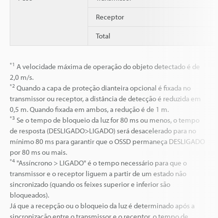
Receptor
Total
*1
A velocidade máxima de operação do objeto detectado é de
2,0 m/s.
*2
Quando a capa de proteção dianteira opcional é fixada no
transmissor ou receptor, a distância de detecção é reduzida em
0,5 m. Quando fixada em ambos, a redução é de 1 m.
*3
Se o tempo de bloqueio da luz for 80 ms ou menos, o tempo
de resposta (DESLIGADO>LIGADO) será desacelerado para no
mínimo 80 ms para garantir que o OSSD permaneça DESLIGADO
por 80 ms ou mais.
*4
"Assíncrono > LIGADO" é o tempo necessário para que o
transmissor e o receptor liguem a partir de um estado não
sincronizado (quando os feixes superior e inferior são
bloqueados).
Já que a recepção ou o bloqueio da luz é determinado após a
sincronização entre o transmissor e o receptor, o tempo de