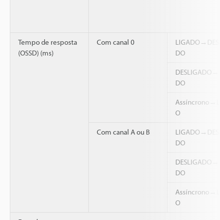
Tempo de resposta
Com canal 0
LIGADO→DES
(OSSD) (ms)
DO
DESLIGADO→
DO
Assíncrono→
O
Com canal A ou B
LIGADO→DES
DO
DESLIGADO→
DO
Assíncrono→
O