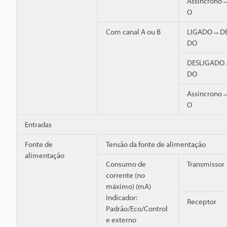
Assíncrono
O
Com canal A ou B
LIGADO→DE
DO
DESLIGADO
DO
Assíncrono
O
Entradas
Fonte de
Tensão da fonte de alimentação
alimentação
Consumo de
Transmissor
corrente (no
máximo) (mA)
Indicador:
Receptor
Padrão/Eco/Control
e externo