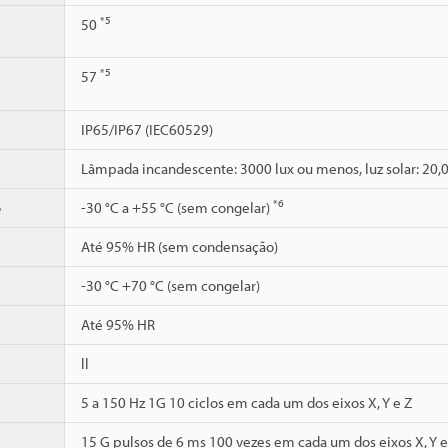
*5
50
*5
57
IP65/IP67 (IEC60529)
Lâmpada incandescente: 3000 lux ou menos, luz solar: 20,
*6
o
-30 °C a +55 °C (sem congelar)
Até 95% HR (sem condensação)
-30 °C +70 °C (sem congelar)
Até 95% HR
ll
5 a 150 Hz 1G 10 ciclos em cada um dos eixos X, Y e Z
15 G pulsos de 6 ms 100 vezes em cada um dos eixos X, Y e