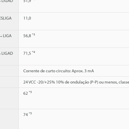
→LIGAD
51,9
SLIGA
11,0
*3
→LIGA
56,8
*4
→LIGAD
71,5
Corrente de curto circuito: Aprox. 3 mA
24 VCC -20/+25% 10% de ondulação (P-P) ou menos, classe
*5
62
*5
74