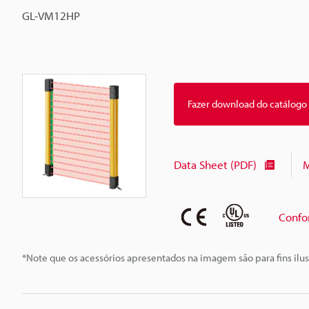
GL-VM12HP
Fazer download do catálogo
Data Sheet (PDF)
M
Confo
*Note que os acessórios apresentados na imagem são para fins ilus