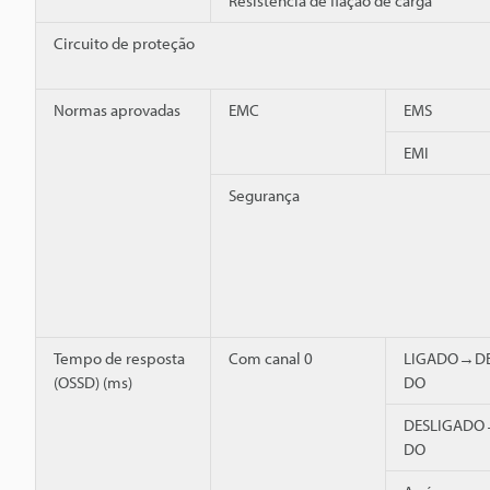
Resistência de fiação de carga
Circuito de proteção
Normas aprovadas
EMC
EMS
EMI
Segurança
Tempo de resposta
Com canal 0
LIGADO→DE
(OSSD) (ms)
DO
DESLIGADO
DO