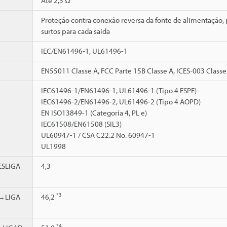
Até 2,5 Ω
Proteção contra conexão reversa da fonte de alimentação, p
surtos para cada saída
IEC/EN61496-1, UL61496-1
EN55011 Classe A, FCC Parte 15B Classe A, ICES-003 Classe
IEC61496-1/EN61496-1, UL61496-1 (Tipo 4 ESPE)
IEC61496-2/EN61496-2, UL61496-2 (Tipo 4 AOPD)
EN ISO13849-1 (Categoria 4, PL e)
IEC61508/EN61508 (SIL3)
UL60947-1 / CSA C22.2 No. 60947-1
UL1998
SLIGA
4,3
*3
→LIGA
46,2
*4