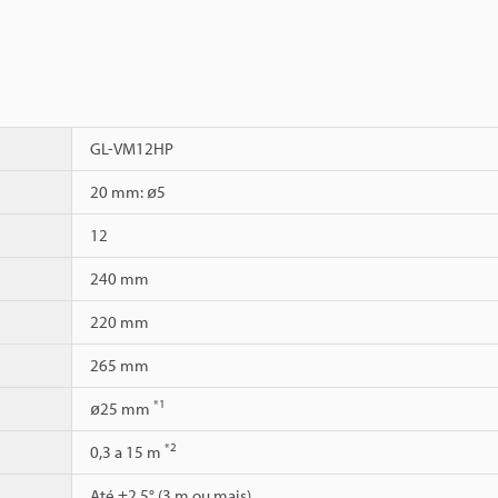
GL-VM12HP
20 mm: ø5
12
240 mm
220 mm
265 mm
*1
ø25 mm
*2
0,3 a 15 m
Até ±2,5° (3 m ou mais)