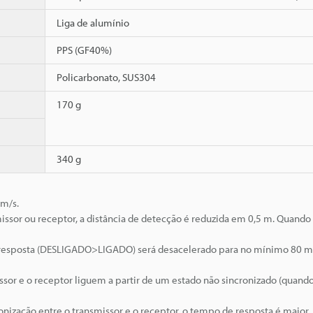
Liga de alumínio
PPS (GF40%)
Policarbonato, SUS304
170 g
340 g
 m/s.
issor ou receptor, a distância de detecção é reduzida em 0,5 m. Quando
 resposta (DESLIGADO>LIGADO) será desacelerado para no mínimo 80 m
or e o receptor liguem a partir de um estado não sincronizado (quando
onização entre o transmissor e o receptor, o tempo de resposta é maior.