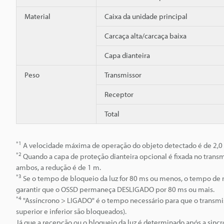
Material
Caixa da unidade principal
Carcaça alta/carcaça baixa
Capa dianteira
Peso
Transmissor
Receptor
Total
*1
A velocidade máxima de operação do objeto detectado é de 2,0
*2
Quando a capa de proteção dianteira opcional é fixada no transm
ambos, a redução é de 1 m.
*3
Se o tempo de bloqueio da luz for 80 ms ou menos, o tempo de
garantir que o OSSD permaneça DESLIGADO por 80 ms ou mais.
*4
"Assíncrono > LIGADO" é o tempo necessário para que o transmiss
superior e inferior são bloqueados).
Já que a recepção ou o bloqueio da luz é determinado após a sincr