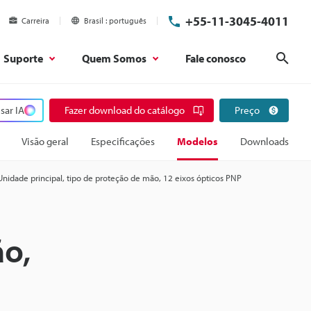
+55-11-3045-4011
Carreira
Brasil
português
Suporte
Quem Somos
Fale conosco
Pesq
sar IA
Fazer download do catálogo
Preço
Visão geral
Especificações
Modelos
Downloads
Unidade principal, tipo de proteção de mão, 12 eixos ópticos PNP
ão,