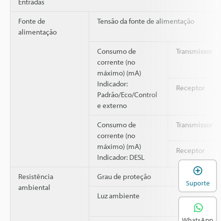
Entradas
Fonte de
Tensão da fonte de alimentação
alimentação
Consumo de
Transmissor
corrente (no
máximo) (mA)
Indicador:
Receptor
Padrão/Eco/Control
e externo
Consumo de
Transmissor
corrente (no
máximo) (mA)
Receptor
Indicador: DESL
A
Resistência
Grau de proteção
Suporte
ambiental
Luz ambiente
WhatsApp