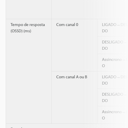
Tempo de resposta
Com canal 0
LIGADO→DES
(OSSD) (ms)
DO
DESLIGADO→
DO
Assíncrono→
O
Com canal A ou B
LIGADO→DES
DO
DESLIGADO→
DO
Assíncrono→
O