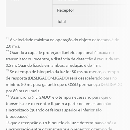
Receptor
Total
*1
A velocidade máxima de operação do objeto detectado é de
2,0 m/s.
*2
Quando a capa de proteção dianteira opcional é fixada no
transmissor ou receptor, a distância de detecção é reduzida em
0,5 m. Quando fixada em ambos, a redução é de 1 m.
*3
Se o tempo de bloqueio da luz for 80 ms ou menos, o tempo
de resposta (DESLIGADO>LIGADO) será desacelerado para no
mínimo 80 ms para garantir que o OSSD permaneça DESLIGADO
por 80 ms ou mais.
*4
"Assíncrono > LIGADO" é o tempo necessário para que o
transmissor e o receptor liguem a partir de um estado não
sincronizado (quando os feixes superior e inferior são
bloqueados).
Já que a recepção ou o bloqueio da luz é determinado após a
sincronização entre o transmissor e o receptor, o tempo de