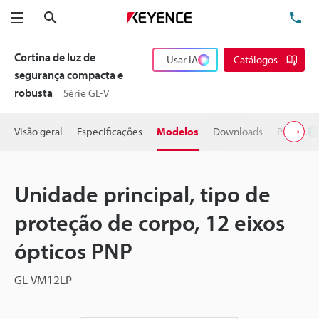
Pesquisa
TE
Menu
Cortina de luz de
Usar IA
Catálogos
segurança compacta e
robusta
Série GL-V
Visão geral
Especificações
Modelos
Downloads
Preço
Unidade principal, tipo de
proteção de corpo, 12 eixos
ópticos PNP
GL-VM12LP