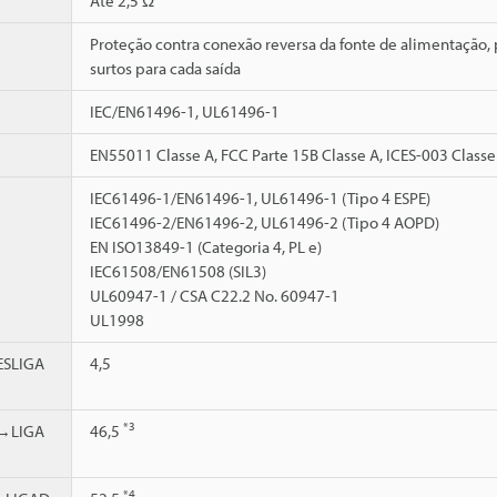
Até 2,5 Ω
Proteção contra conexão reversa da fonte de alimentação, p
surtos para cada saída
IEC/EN61496-1, UL61496-1
EN55011 Classe A, FCC Parte 15B Classe A, ICES-003 Classe
IEC61496-1/EN61496-1, UL61496-1 (Tipo 4 ESPE)
IEC61496-2/EN61496-2, UL61496-2 (Tipo 4 AOPD)
EN ISO13849-1 (Categoria 4, PL e)
IEC61508/EN61508 (SIL3)
UL60947-1 / CSA C22.2 No. 60947-1
UL1998
SLIGA
4,5
*3
→LIGA
46,5
*4