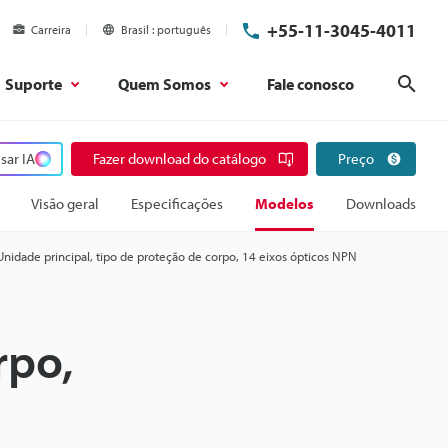
+55-11-3045-4011
Carreira
Brasil
português
Suporte
Quem Somos
Fale conosco
Pesq
sar IA
Fazer download do catálogo
Preço
Visão geral
Especificações
Modelos
Downloads
Unidade principal, tipo de proteção de corpo, 14 eixos ópticos NPN
rpo,