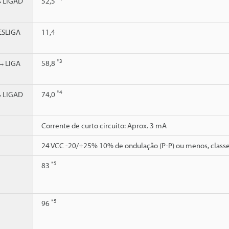
→LIGAD
52,5
SLIGA
11,4
*3
→LIGA
58,8
*4
→LIGAD
74,0
Corrente de curto circuito: Aprox. 3 mA
24 VCC -20/+25% 10% de ondulação (P-P) ou menos, classe
*5
83
*5
96