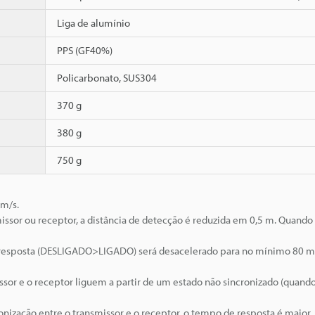
Liga de alumínio
PPS (GF40%)
Policarbonato, SUS304
370 g
380 g
750 g
 m/s.
issor ou receptor, a distância de detecção é reduzida em 0,5 m. Quando
 resposta (DESLIGADO>LIGADO) será desacelerado para no mínimo 80 m
or e o receptor liguem a partir de um estado não sincronizado (quando
onização entre o transmissor e o receptor, o tempo de resposta é maior.