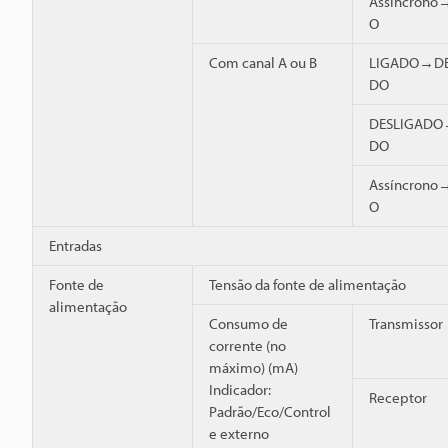
Assíncrono
O
Com canal A ou B
LIGADO→DE
DO
DESLIGADO
DO
Assíncrono
O
Entradas
Fonte de
Tensão da fonte de alimentação
alimentação
Consumo de
Transmissor
corrente (no
máximo) (mA)
Indicador:
Receptor
Padrão/Eco/Control
e externo