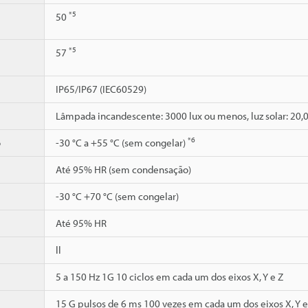
*5
50
*5
57
IP65/IP67 (IEC60529)
Lâmpada incandescente: 3000 lux ou menos, luz solar: 20,
*6
o
-30 °C a +55 °C (sem congelar)
Até 95% HR (sem condensação)
-30 °C +70 °C (sem congelar)
Até 95% HR
ll
5 a 150 Hz 1G 10 ciclos em cada um dos eixos X, Y e Z
15 G pulsos de 6 ms 100 vezes em cada um dos eixos X, Y e