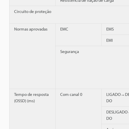
Resistência de fiação de carga
Circuito de proteção
Normas aprovadas
EMC
EMS
EMI
Segurança
Tempo de resposta
Com canal 0
LIGADO→DE
(OSSD) (ms)
DO
DESLIGADO
DO