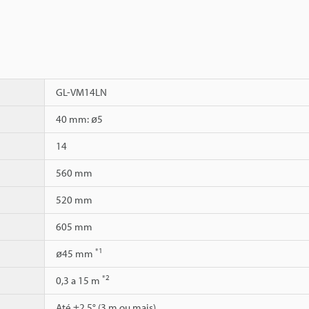
GL-VM14LN
40 mm: ø5
14
560 mm
520 mm
605 mm
*1
ø45 mm
*2
0,3 a 15 m
Até ±2,5° (3 m ou mais)