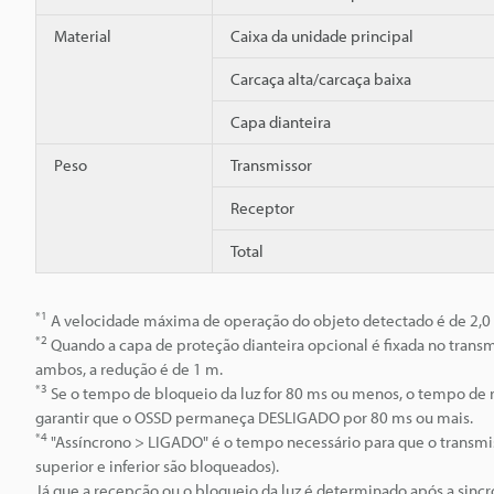
Material
Caixa da unidade principal
Carcaça alta/carcaça baixa
Capa dianteira
Peso
Transmissor
Receptor
Total
*1
A velocidade máxima de operação do objeto detectado é de 2,0
*2
Quando a capa de proteção dianteira opcional é fixada no transm
ambos, a redução é de 1 m.
*3
Se o tempo de bloqueio da luz for 80 ms ou menos, o tempo de
garantir que o OSSD permaneça DESLIGADO por 80 ms ou mais.
*4
"Assíncrono > LIGADO" é o tempo necessário para que o transmiss
superior e inferior são bloqueados).
Já que a recepção ou o bloqueio da luz é determinado após a sincr