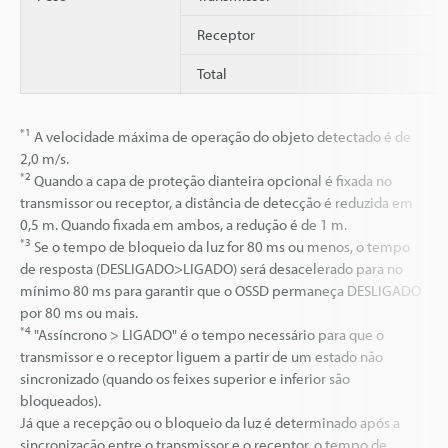
Receptor
Total
*1
A velocidade máxima de operação do objeto detectado é de
2,0 m/s.
*2
Quando a capa de proteção dianteira opcional é fixada no
transmissor ou receptor, a distância de detecção é reduzida em
0,5 m. Quando fixada em ambos, a redução é de 1 m.
*3
Se o tempo de bloqueio da luz for 80 ms ou menos, o tempo
de resposta (DESLIGADO>LIGADO) será desacelerado para no
mínimo 80 ms para garantir que o OSSD permaneça DESLIGADO
por 80 ms ou mais.
*4
"Assíncrono > LIGADO" é o tempo necessário para que o
transmissor e o receptor liguem a partir de um estado não
sincronizado (quando os feixes superior e inferior são
bloqueados).
Já que a recepção ou o bloqueio da luz é determinado após a
sincronização entre o transmissor e o receptor, o tempo de