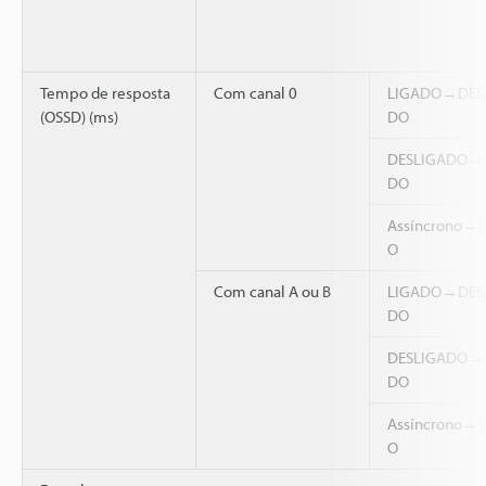
Tempo de resposta
Com canal 0
LIGADO→DES
(OSSD) (ms)
DO
DESLIGADO→
DO
Assíncrono→
O
Com canal A ou B
LIGADO→DES
DO
DESLIGADO→
DO
Assíncrono→
O