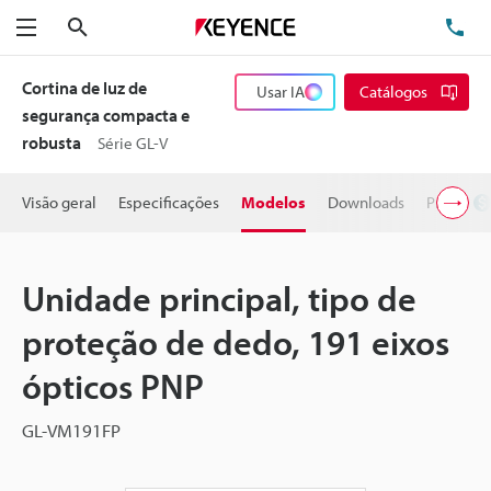
Pesquisa
TE
Menu
Cortina de luz de
Usar IA
Catálogos
segurança compacta e
robusta
Série GL-V
Visão geral
Especificações
Modelos
Downloads
Preço
Unidade principal, tipo de
proteção de dedo, 191 eixos
ópticos PNP
GL-VM191FP