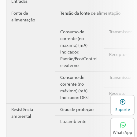
Entradas
Fonte de
Tensão da fonte de alimentação
alimentação
Consumo de
Transmissor
corrente (no
máximo) (mA)
Indicador:
Receptor
Padrão/Eco/Control
e externo
Consumo de
Transmissor
corrente (no
máximo) (mA)
Receptor
Indicador: DESL
A
Resistência
Grau de proteção
Suporte
ambiental
Luz ambiente
WhatsApp