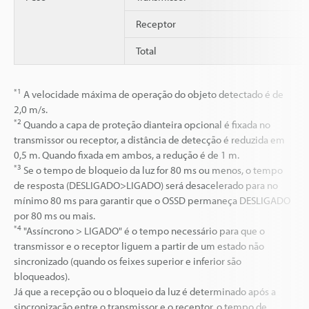
Receptor
Total
*1
A velocidade máxima de operação do objeto detectado é de
2,0 m/s.
*2
Quando a capa de proteção dianteira opcional é fixada no
transmissor ou receptor, a distância de detecção é reduzida em
0,5 m. Quando fixada em ambos, a redução é de 1 m.
*3
Se o tempo de bloqueio da luz for 80 ms ou menos, o tempo
de resposta (DESLIGADO>LIGADO) será desacelerado para no
mínimo 80 ms para garantir que o OSSD permaneça DESLIGADO
por 80 ms ou mais.
*4
"Assíncrono > LIGADO" é o tempo necessário para que o
transmissor e o receptor liguem a partir de um estado não
sincronizado (quando os feixes superior e inferior são
bloqueados).
Já que a recepção ou o bloqueio da luz é determinado após a
sincronização entre o transmissor e o receptor, o tempo de