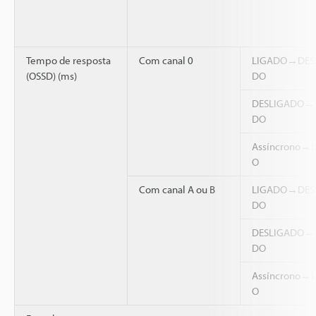
Tempo de resposta
Com canal 0
LIGADO→DES
(OSSD) (ms)
DO
DESLIGADO→
DO
Assíncrono→
O
Com canal A ou B
LIGADO→DES
DO
DESLIGADO→
DO
Assíncrono→
O