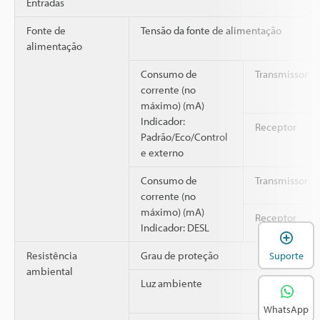
Entradas
Fonte de
Tensão da fonte de alimentação
alimentação
Consumo de
Transmissor
corrente (no
máximo) (mA)
Indicador:
Receptor
Padrão/Eco/Control
e externo
Consumo de
Transmissor
corrente (no
máximo) (mA)
Receptor
Indicador: DESL
A
Resistência
Grau de proteção
Suporte
ambiental
Luz ambiente
WhatsApp