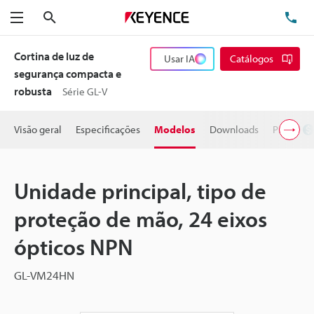
Pesquisa
TE
Menu
Cortina de luz de
Usar IA
Catálogos
segurança compacta e
robusta
Série GL-V
Visão geral
Especificações
Modelos
Downloads
Preço
Unidade principal, tipo de
proteção de mão, 24 eixos
ópticos NPN
GL-VM24HN