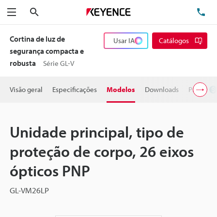
Pesquisa
TE
Menu
Cortina de luz de
Usar IA
Catálogos
segurança compacta e
robusta
Série GL-V
Visão geral
Especificações
Modelos
Downloads
Preço
Unidade principal, tipo de
proteção de corpo, 26 eixos
ópticos PNP
GL-VM26LP