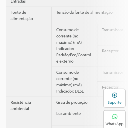
Entradas
Fonte de
Tensão da fonte de alimentação
alimentação
Consumo de
Transmissor
corrente (no
máximo) (mA)
Indicador:
Receptor
Padrão/Eco/Control
e externo
Consumo de
Transmissor
corrente (no
máximo) (mA)
Receptor
Indicador: DESL
A
Resistência
Grau de proteção
Suporte
ambiental
Luz ambiente
WhatsApp