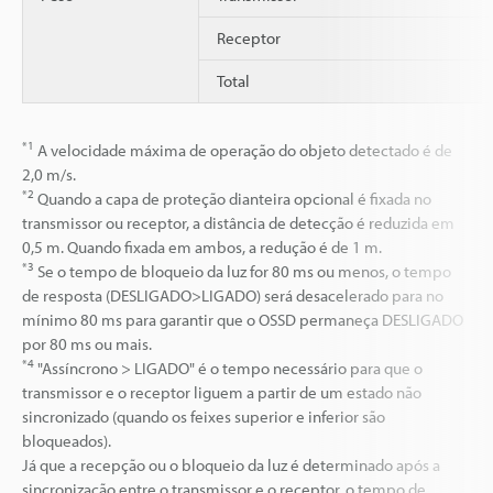
Receptor
Total
*1
A velocidade máxima de operação do objeto detectado é de
2,0 m/s.
*2
Quando a capa de proteção dianteira opcional é fixada no
transmissor ou receptor, a distância de detecção é reduzida em
0,5 m. Quando fixada em ambos, a redução é de 1 m.
*3
Se o tempo de bloqueio da luz for 80 ms ou menos, o tempo
de resposta (DESLIGADO>LIGADO) será desacelerado para no
mínimo 80 ms para garantir que o OSSD permaneça DESLIGADO
por 80 ms ou mais.
*4
"Assíncrono > LIGADO" é o tempo necessário para que o
transmissor e o receptor liguem a partir de um estado não
sincronizado (quando os feixes superior e inferior são
bloqueados).
Já que a recepção ou o bloqueio da luz é determinado após a
sincronização entre o transmissor e o receptor, o tempo de