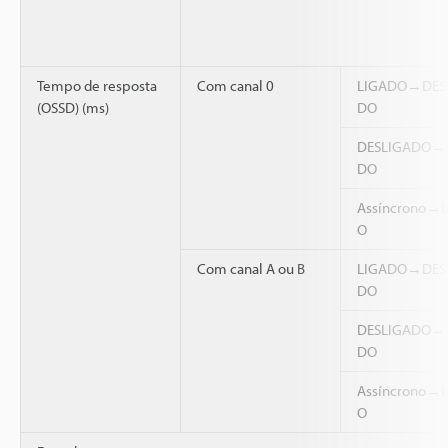
Tempo de resposta
Com canal 0
LIGADO→DES
(OSSD) (ms)
DO
DESLIGADO→
DO
Assíncrono→
O
Com canal A ou B
LIGADO→DES
DO
DESLIGADO→
DO
Assíncrono→
O