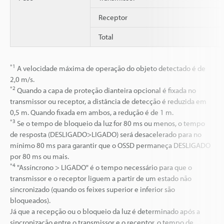
Receptor
Total
*1
A velocidade máxima de operação do objeto detectado é de
2,0 m/s.
*2
Quando a capa de proteção dianteira opcional é fixada no
transmissor ou receptor, a distância de detecção é reduzida em
0,5 m. Quando fixada em ambos, a redução é de 1 m.
*3
Se o tempo de bloqueio da luz for 80 ms ou menos, o tempo
de resposta (DESLIGADO>LIGADO) será desacelerado para no
mínimo 80 ms para garantir que o OSSD permaneça DESLIGADO
por 80 ms ou mais.
*4
"Assíncrono > LIGADO" é o tempo necessário para que o
transmissor e o receptor liguem a partir de um estado não
sincronizado (quando os feixes superior e inferior são
bloqueados).
Já que a recepção ou o bloqueio da luz é determinado após a
sincronização entre o transmissor e o receptor, o tempo de