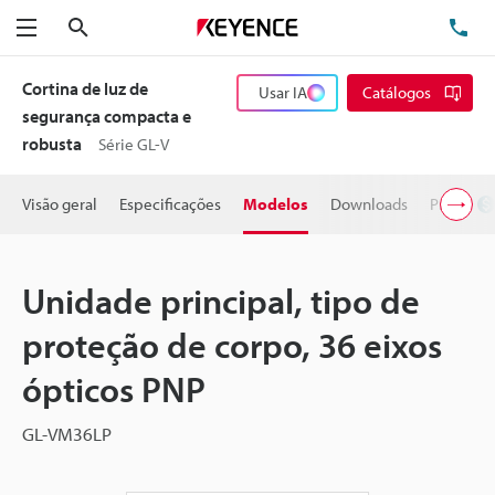
Pesquisa
TE
Menu
Cortina de luz de
Usar IA
Catálogos
segurança compacta e
robusta
Série GL-V
Visão geral
Especificações
Modelos
Downloads
Preço
Unidade principal, tipo de
proteção de corpo, 36 eixos
ópticos PNP
GL-VM36LP