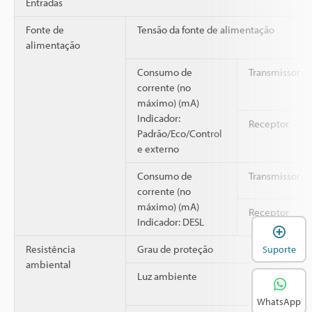
Entradas
Fonte de
Tensão da fonte de alimentação
alimentação
Consumo de
Transmissor
corrente (no
máximo) (mA)
Indicador:
Receptor
Padrão/Eco/Control
e externo
Consumo de
Transmissor
corrente (no
máximo) (mA)
Receptor
Indicador: DESL
A
Resistência
Grau de proteção
Suporte
ambiental
Luz ambiente
WhatsApp