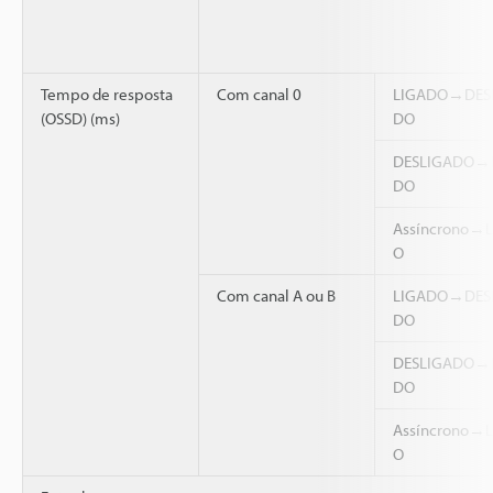
Tempo de resposta
Com canal 0
LIGADO→DES
(OSSD) (ms)
DO
DESLIGADO→
DO
Assíncrono→
O
Com canal A ou B
LIGADO→DES
DO
DESLIGADO→
DO
Assíncrono→
O