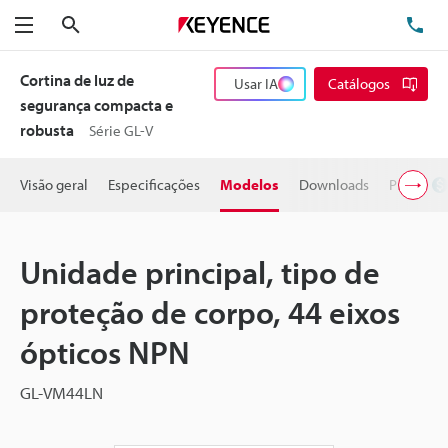
Pesquisa
TE
Menu
Cortina de luz de
Usar IA
Catálogos
segurança compacta e
robusta
Série GL-V
Visão geral
Especificações
Modelos
Downloads
Preço
Unidade principal, tipo de
proteção de corpo, 44 eixos
ópticos NPN
GL-VM44LN