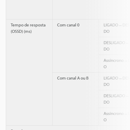
Tempo de resposta
Com canal 0
LIGADO→DES
(OSSD) (ms)
DO
DESLIGADO→
DO
Assíncrono→
O
Com canal A ou B
LIGADO→DES
DO
DESLIGADO→
DO
Assíncrono→
O