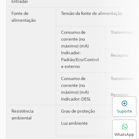
Entradas
Fonte de
Tensão da fonte de alimentação
alimentação
Consumo de
Transmissor
corrente (no
máximo) (mA)
Indicador:
Receptor
Padrão/Eco/Control
e externo
Consumo de
Transmissor
corrente (no
máximo) (mA)
Receptor
Indicador: DESL
A
Resistência
Grau de proteção
Suporte
ambiental
Luz ambiente
WhatsApp