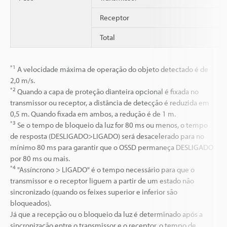
Receptor
Total
*1
A velocidade máxima de operação do objeto detectado é de
2,0 m/s.
*2
Quando a capa de proteção dianteira opcional é fixada no
transmissor ou receptor, a distância de detecção é reduzida em
0,5 m. Quando fixada em ambos, a redução é de 1 m.
*3
Se o tempo de bloqueio da luz for 80 ms ou menos, o tempo
de resposta (DESLIGADO>LIGADO) será desacelerado para no
mínimo 80 ms para garantir que o OSSD permaneça DESLIGADO
por 80 ms ou mais.
*4
"Assíncrono > LIGADO" é o tempo necessário para que o
transmissor e o receptor liguem a partir de um estado não
sincronizado (quando os feixes superior e inferior são
bloqueados).
Já que a recepção ou o bloqueio da luz é determinado após a
sincronização entre o transmissor e o receptor, o tempo de