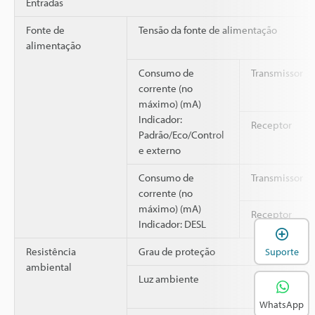
Entradas
Fonte de
Tensão da fonte de alimentação
alimentação
Consumo de
Transmissor
corrente (no
máximo) (mA)
Indicador:
Receptor
Padrão/Eco/Control
e externo
Consumo de
Transmissor
corrente (no
máximo) (mA)
Receptor
Indicador: DESL
A
Resistência
Grau de proteção
Suporte
ambiental
Luz ambiente
WhatsApp