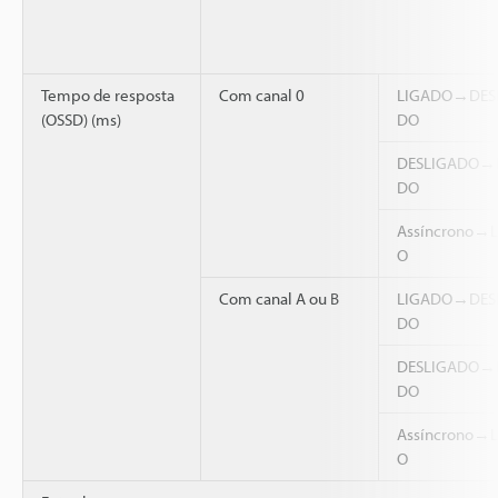
Tempo de resposta
Com canal 0
LIGADO→DES
(OSSD) (ms)
DO
DESLIGADO→
DO
Assíncrono→
O
Com canal A ou B
LIGADO→DES
DO
DESLIGADO→
DO
Assíncrono→
O