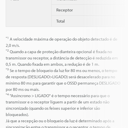
Receptor
Total
*1
A velocidade máxima de operação do objeto detectado é de
2,0 m/s.
*2
Quando a capa de proteção dianteira opcional é fixada no
transmissor ou receptor, a distância de detecção é reduzida em
0,5 m. Quando fixada em ambos, a redução é de 1 m.
*3
Se o tempo de bloqueio da luz for 80 ms ou menos, o tempo
de resposta (DESLIGADO>LIGADO) será desacelerado para no
mínimo 80 ms para garantir que o OSSD permaneça DESLIGADO
por 80 ms ou mais.
*4
"Assíncrono > LIGADO" é o tempo necessário para que o
transmissor e o receptor liguem a partir de um estado não
sincronizado (quando os feixes superior e inferior são
bloqueados).
Já que a recepção ou o bloqueio da luz é determinado após a
sincronização entre o transmissor e o receptor, o tempo de