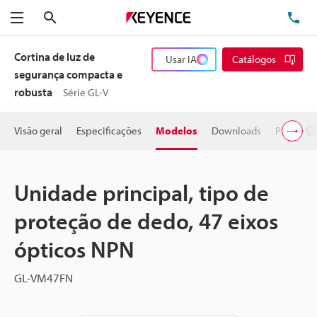
Pesquisa
TE
Menu
Cortina de luz de
Usar IA
Catálogos
segurança compacta e
robusta
Série GL-V
Visão geral
Especificações
Modelos
Downloads
Preço
Unidade principal, tipo de
proteção de dedo, 47 eixos
ópticos NPN
GL-VM47FN