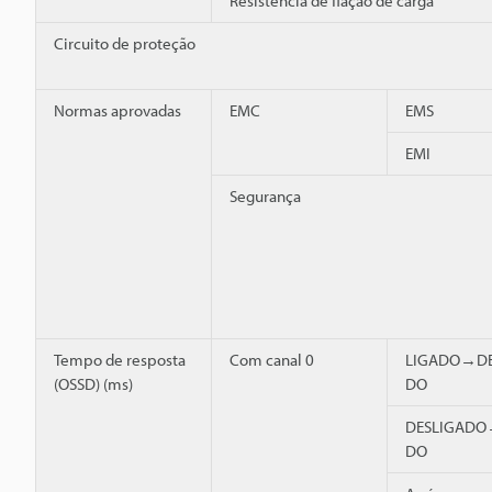
Resistência de fiação de carga
Circuito de proteção
Normas aprovadas
EMC
EMS
EMI
Segurança
Tempo de resposta
Com canal 0
LIGADO→DE
(OSSD) (ms)
DO
DESLIGADO
DO