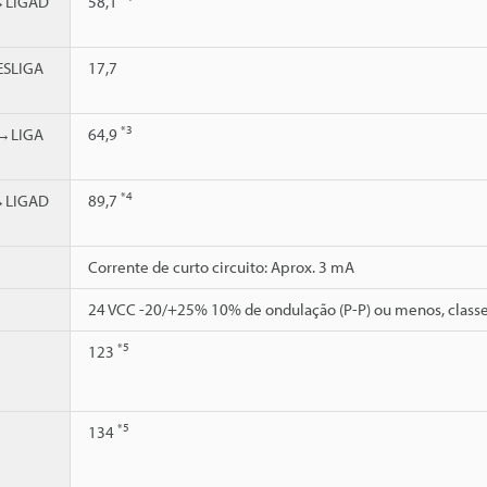
→LIGAD
58,1
SLIGA
17,7
*3
→LIGA
64,9
*4
→LIGAD
89,7
Corrente de curto circuito: Aprox. 3 mA
24 VCC -20/+25% 10% de ondulação (P-P) ou menos, classe
*5
123
*5
134