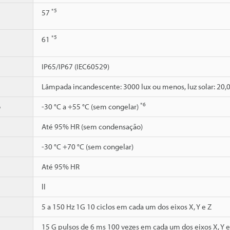
*5
57
*5
61
IP65/IP67 (IEC60529)
Lâmpada incandescente: 3000 lux ou menos, luz solar: 20,
*6
o
-30 °C a +55 °C (sem congelar)
Até 95% HR (sem condensação)
-30 °C +70 °C (sem congelar)
Até 95% HR
ll
5 a 150 Hz 1G 10 ciclos em cada um dos eixos X, Y e Z
15 G pulsos de 6 ms 100 vezes em cada um dos eixos X, Y e