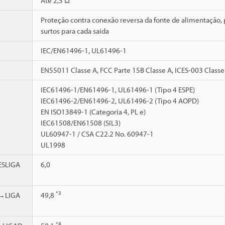
Até 2,5 Ω
Proteção contra conexão reversa da fonte de alimentação, p
surtos para cada saída
IEC/EN61496-1, UL61496-1
EN55011 Classe A, FCC Parte 15B Classe A, ICES-003 Classe
IEC61496-1/EN61496-1, UL61496-1 (Tipo 4 ESPE)
IEC61496-2/EN61496-2, UL61496-2 (Tipo 4 AOPD)
EN ISO13849-1 (Categoria 4, PL e)
IEC61508/EN61508 (SIL3)
UL60947-1 / CSA C22.2 No. 60947-1
UL1998
SLIGA
6,0
*3
→LIGA
49,8
*4