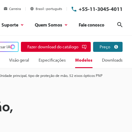
+55-11-3045-4011
Carreira
Brasil
português
Suporte
Quem Somos
Fale conosco
Pesq
sar IA
Fazer download do catálogo
Preço
Visão geral
Especificações
Modelos
Downloads
Unidade principal, tipo de proteção de mão, 52 eixos ópticos PNP
ão,