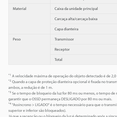
Material
Caixa da unidade principal
Carcaça alta/carcaça baixa
Capa dianteira
Peso
Transmissor
Receptor
Total
*1
A velocidade máxima de operação do objeto detectado é de 2,0
*2
Quando a capa de proteção dianteira opcional é fixada no transm
ambos, a redução é de 1 m.
*3
Se o tempo de bloqueio da luz for 80 ms ou menos, o tempo de
garantir que o OSSD permaneça DESLIGADO por 80 ms ou mais.
*4
"Assíncrono > LIGADO" é o tempo necessário para que o transmiss
superior e inferior são bloqueados).
Já que a recepção ou o bloqueio da luz é determinado após a sincr