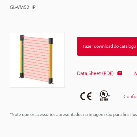
GL-VM52HP
Fazer download do catálogo
Data Sheet (PDF)
M
Confo
*Note que os acessórios apresentados na imagem são para fins ilus