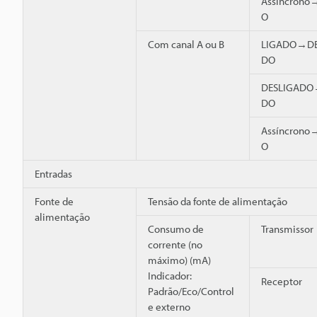
Assíncrono
O
Com canal A ou B
LIGADO→DE
DO
DESLIGADO
DO
Assíncrono
O
Entradas
Fonte de
Tensão da fonte de alimentação
alimentação
Consumo de
Transmissor
corrente (no
máximo) (mA)
Indicador:
Receptor
Padrão/Eco/Control
e externo