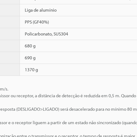
Liga de alumínio
PPS (GF40%)
Policarbonato, SUS304
680 g
690 g
1370 g
 m/s.
issor ou receptor, a distância de detecção é reduzida em 0,5 m. Quando
 resposta (DESLIGADO>LIGADO) será desacelerado para no mínimo 80 m
or e o receptor liguem a partir de um estado não sincronizado (quando
onização entre o transmissor e o receptor, o tempo de resposta é maior.