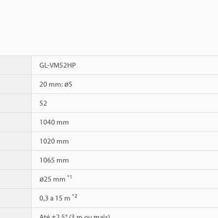
GL-VM52HP
20 mm: ø5
52
1040 mm
1020 mm
1065 mm
*1
ø25 mm
*2
0,3 a 15 m
Até ±2,5° (3 m ou mais)