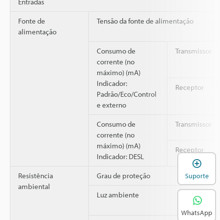
Entradas
Fonte de
Tensão da fonte de alimentação
alimentação
Consumo de
Transmissor
corrente (no
máximo) (mA)
Indicador:
Receptor
Padrão/Eco/Control
e externo
Consumo de
Transmissor
corrente (no
máximo) (mA)
Receptor
Indicador: DESL
A
Resistência
Grau de proteção
Suporte
ambiental
Luz ambiente
WhatsApp