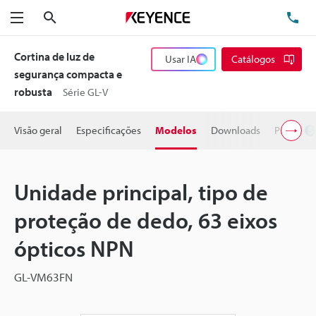
Pesquisa
TE
Menu
Cortina de luz de
Usar IA
Catálogos
segurança compacta e
robusta
Série GL-V
Visão geral
Especificações
Modelos
Downloads
Preço
Unidade principal, tipo de
proteção de dedo, 63 eixos
ópticos NPN
GL-VM63FN