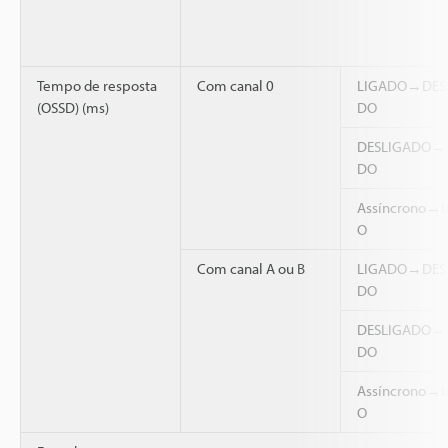
Tempo de resposta
Com canal 0
LIGADO→DES
(OSSD) (ms)
DO
DESLIGADO→
DO
Assíncrono→
O
Com canal A ou B
LIGADO→DES
DO
DESLIGADO→
DO
Assíncrono→
O