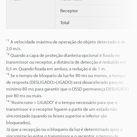
Receptor
Total
*1
A velocidade máxima de operação do objeto detectado é de
2,0 m/s.
*2
Quando a capa de proteção dianteira opcional é fixada no
transmissor ou receptor, a distância de detecção é reduzida em
0,5 m. Quando fixada em ambos, a redução é de 1 m.
*3
Se o tempo de bloqueio da luz for 80 ms ou menos, o tempo
de resposta (DESLIGADO>LIGADO) será desacelerado para no
mínimo 80 ms para garantir que o OSSD permaneça DESLIGADO
por 80 ms ou mais.
*4
"Assíncrono > LIGADO" é o tempo necessário para que o
transmissor e o receptor liguem a partir de um estado não
sincronizado (quando os feixes superior e inferior são
bloqueados).
Já que a recepção ou o bloqueio da luz é determinado após a
sincronização entre o transmissor e o receptor, o tempo de