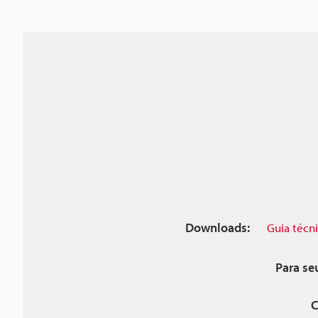
Downloads:
Guia técn
Para se
C