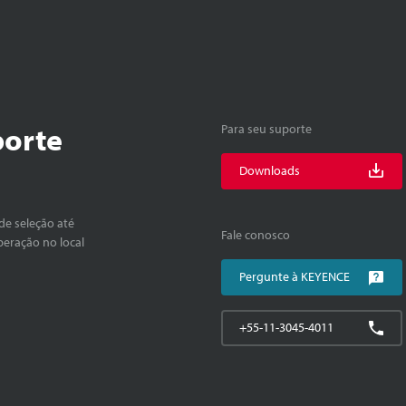
porte
Para seu suporte
Downloads
de seleção até
Fale conosco
peração no local
Pergunte à KEYENCE
+55-11-3045-4011