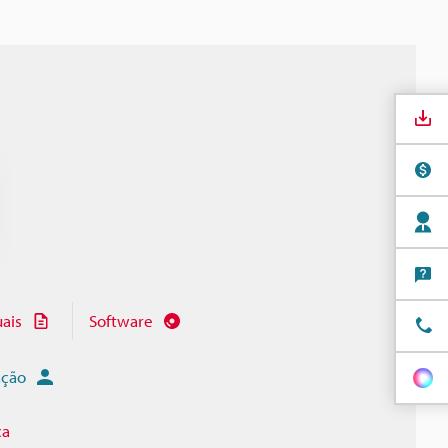
ais
Software
ação
ça