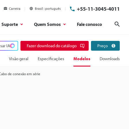
+55-11-3045-4011
Carreira
Brasil
português
Suporte
Quem Somos
Fale conosco
Pesq
sar IA
Fazer download do catálogo
Preço
Visão geral
Especificações
Modelos
Downloads
Cabo de conexão em série