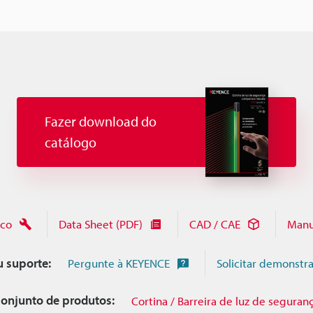
Fazer download do
catálogo
ico
Data Sheet (PDF)
CAD / CAE
Manu
u suporte:
Pergunte à KEYENCE
Solicitar demonstr
onjunto de produtos:
Cortina / Barreira de luz de seguran