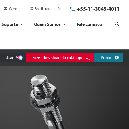
+55-11-3045-4011
Carreira
Brasil
português
Suporte
Quem Somos
Fale conosco
Pesq
Usar IA
Fazer download do catálogo
Preço