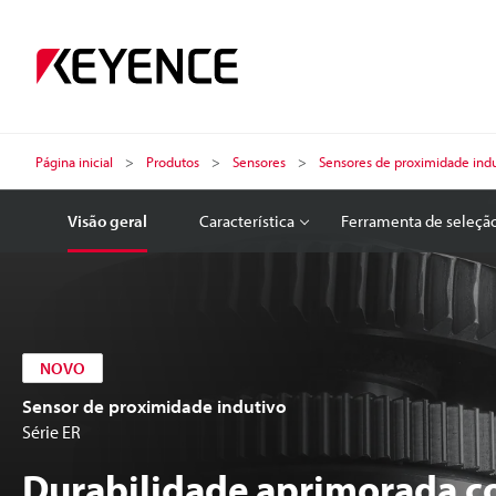
Página inicial
Produtos
Sensores
Sensores de proximidade indu
Visão geral
Característica
Ferramenta de seleçã
NOVO
Sensor de proximidade indutivo
Série ER
Durabilidade aprimorada c