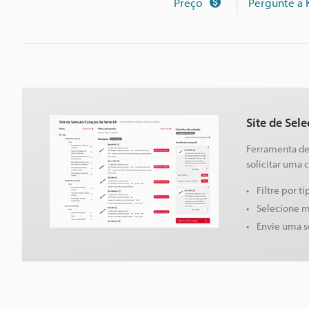
Preço
Pergunte à
Site de Sel
Ferramenta de 
solicitar uma 
Filtre por t
Selecione m
Envie uma s