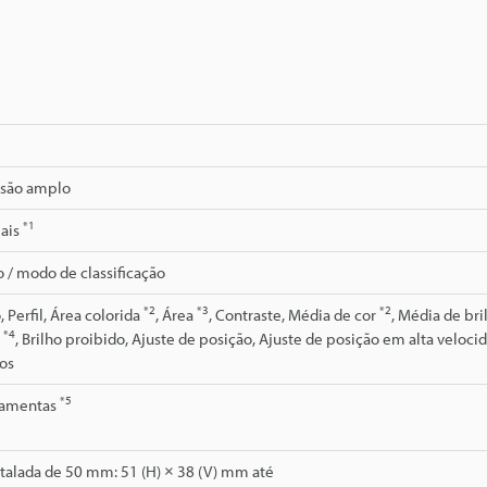
isão amplo
*1
ais
 / modo de classificação
*2
*3
*2
 Perfil, Área colorida
, Área
, Contraste, Média de cor
, Média de br
*4
a
, Brilho proibido, Ajuste de posição, Ajuste de posição em alta veloc
os
*5
rramentas
stalada de 50 mm: 51 (H) × 38 (V) mm até