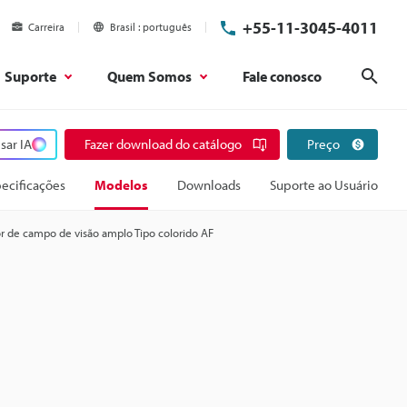
+55-11-3045-4011
Carreira
Brasil
português
Suporte
Quem Somos
Fale conosco
Pesq
sar IA
Fazer download do catálogo
Preço
ecificações
Modelos
Downloads
Suporte ao Usuário
r de campo de visão amplo Tipo colorido AF