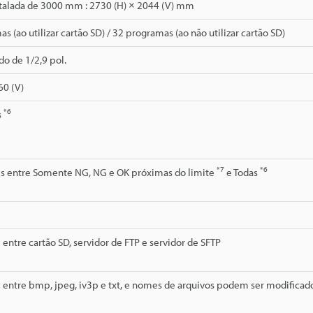
stalada de 3000 mm : 2730 (H) × 2044 (V) mm
s (ao utilizar cartão SD) / 32 programas (ao não utilizar cartão SD)
o de 1/2,9 pol.
60 (V)
*6
s
*7
*6
is entre Somente NG, NG e OK próximas do limite
e Todas
 entre cartão SD, servidor de FTP e servidor de SFTP
 entre bmp, jpeg, iv3p e txt, e nomes de arquivos podem ser modificad