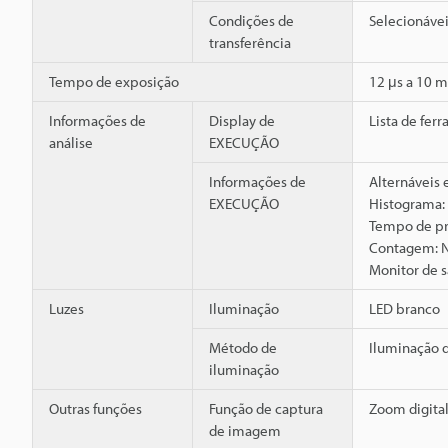
Condições de
Selecionáve
transferência
Tempo de exposição
12 μs a 10 m
Informações de
Display de
Lista de fer
análise
EXECUÇÃO
Informações de
Alternáveis
EXECUÇÃO
Histograma:
Tempo de pr
Contagem: Nú
Monitor de 
Luzes
Iluminação
LED branco
Método de
Iluminação d
iluminação
Outras funções
Função de captura
Zoom digital
de imagem