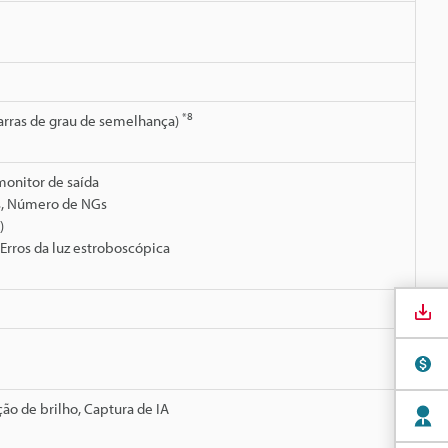
*8
barras de grau de semelhança)
onitor de saída
Ks, Número de NGs
)
rros da luz estroboscópica
ção de brilho, Captura de IA