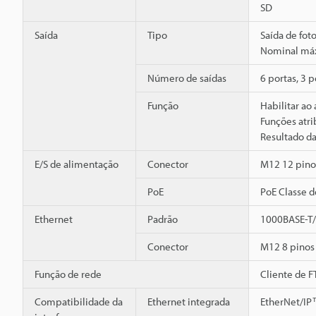
SD
Saída
Tipo
Saída de foto
Nominal máx
Número de saídas
6 portas, 3 
Função
Habilitar ao 
Funções atri
Resultado da
E/S de alimentação
Conector
M12 12 pino
PoE
PoE Classe d
Ethernet
Padrão
1000BASE-T
Conector
M12 8 pinos
Função de rede
Cliente de F
Compatibilidade da
Ethernet integrada
EtherNet/IP