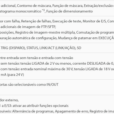
adicional, Contorno de máscara, Função de máscara, Extração/exclusão
*3
istograma monocromático
, Função de dimensionamento
sor com falha, Retenção de falhas, Execução de teste, Monitor de E/S, C
 adicionais de imagem de FTP/SFTP,
iposições, Registro de imagem-mestre múltipla, Comutação de program
auração automática de configuração, Mudança de patamar em EXECUÇ
 TRIG (DISPARO), STATUS, LINK/ACT (LINK/AÇÃO), SD
ntre entrada sem tensão e entrada com tensão
a sem tensão: tensão LIGADA de 2 V ou menos, corrente DESLIGADA de 0,
a com tensão: entrada nominal máxima de 30 V, tensão LIGADA de 18 V 
 mA (para 24 V)
portas são selecionáveis como IN/OUT
dor externo,
1 a E/S3: ativar ao atribuir funções opcionais
ibuíveis: Alternância de programas, Apagamento de erro, Registro de 