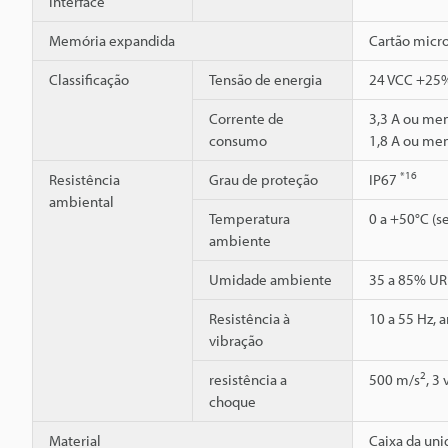
interface
Memória expandida
Cartão micr
Classificação
Tensão de energia
24 VCC +25%
Corrente de
3,3 A ou men
consumo
1,8 A ou men
*16
Resistência
Grau de proteção
IP67
ambiental
Temperatura
0 a +50°C (
ambiente
Umidade ambiente
35 a 85% UR
Resistência à
10 a 55 Hz, 
vibração
2
resistência a
500 m/s
, 3
choque
Material
Caixa da uni