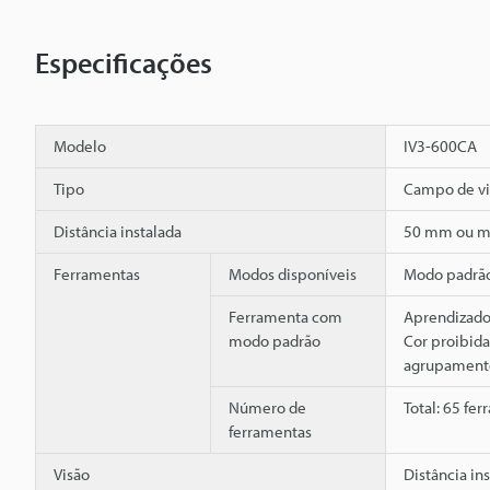
Especificações
Modelo
IV3-600CA
Tipo
Campo de v
Distância instalada
50 mm ou m
Ferramentas
Modos disponíveis
Modo padrão
Ferramenta com
Aprendizado,
modo padrão
Cor proibid
agrupament
Número de
Total: 65 fe
ferramentas
Visão
Distância in