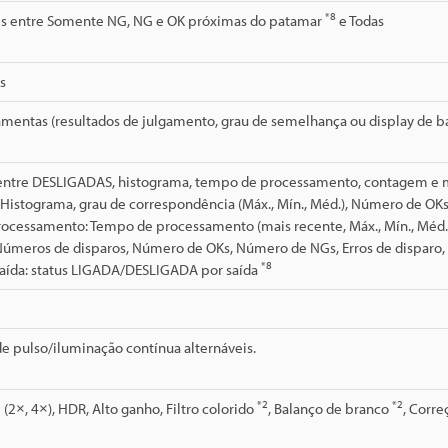
*8
is entre Somente NG, NG e OK próximas do patamar
e Todas
s
ramentas (resultados de julgamento, grau de semelhança ou display de 
 entre DESLIGADAS, histograma, tempo de processamento, contagem e m
 Histograma, grau de correspondência (Máx., Mín., Méd.), Número de O
ocessamento: Tempo de processamento (mais recente, Máx., Mín., Méd.
meros de disparos, Número de OKs, Número de NGs, Erros de disparo, E
*8
saída: status LIGADA/DESLIGADA por saída
e pulso/iluminação contínua alternáveis.
*2
*2
 (2×, 4×), HDR, Alto ganho, Filtro colorido
, Balanço de branco
, Corre