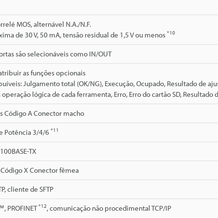
rrelé MOS, alternável N.A./N.F.
*10
ima de 30 V, 50 mA, tensão residual de 1,5 V ou menos
portas são selecionáveis como IN/OUT
atribuir as funções opcionais
buíveis: Julgamento total (OK/NG), Execução, Ocupado, Resultado de aju
 operação lógica de cada ferramenta, Erro, Erro do cartão SD, Resultad
s Código A Conector macho
*11
e Potência 3/4/6
/100BASE-TX
 Código X Conector fêmea
TP, cliente de SFTP
*12
™, PROFINET
, comunicação não procedimental TCP/IP