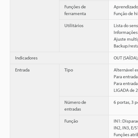
Funções de
Aprendizado 
ferramenta
Função de h
Utilitários
Lista do sen
Informações
Ajuste mult
Backup/rest
Indicadores
OUT (SAÍDA),
Entrada
Tipo
Alternável e
Para entrad
Para entrad
LIGADA de 2
Número de
6 portas, 3 
entradas
Função
IN1: Dispara
IN2, IN3, E/S
Funções atr