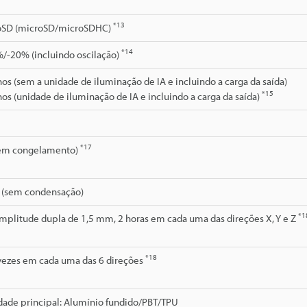
*13
oSD (microSD/microSDHC)
*14
/-20% (incluindo oscilação)
os (sem a unidade de iluminação de IA e incluindo a carga da saída)
*15
os (unidade de iluminação de IA e incluindo a carga da saída)
*17
sem congelamento)
 (sem condensação)
*1
amplitude dupla de 1,5 mm, 2 horas em cada uma das direções X, Y e Z
*18
 vezes em cada uma das 6 direções
dade principal: Alumínio fundido/PBT/TPU