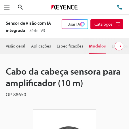
Pesquisa
TE
Menu
Sensor de Visão com IA
Usar IA
Catálogos
integrada
Série IV3
Visão geral
Aplicações
Especificações
Modelos
Downloa
Cabo da cabeça sensora para
amplificador (10 m)
OP-88650