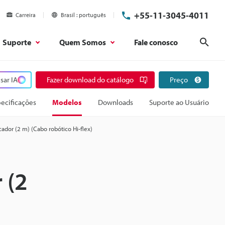
+55-11-3045-4011
Carreira
Brasil
português
Suporte
Quem Somos
Fale conosco
Pesq
sar IA
Fazer download do catálogo
Preço
ecificações
Modelos
Downloads
Suporte ao Usuário
ador (2 m) (Cabo robótico Hi-flex)
 (2