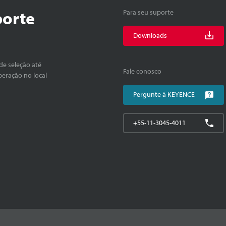
porte
Para seu suporte
Downloads
de seleção até
Fale conosco
peração no local
Pergunte à KEYENCE
+55-11-3045-4011