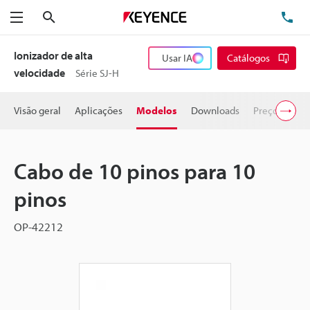
Pesquisa
TE
Menu
Ionizador de alta
Usar IA
Catálogos
velocidade
Série SJ-H
Visão geral
Aplicações
Modelos
Downloads
Preço
Cabo de 10 pinos para 10
pinos
OP-42212