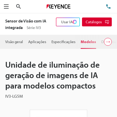
Pesquisa
TE
Menu
Sensor de Visão com IA
Usar IA
Catálogos
integrada
Série IV3
Visão geral
Aplicações
Especificações
Modelos
Downloa
Unidade de iluminação de
geração de imagens de IA
para modelos compactos
IV3-LG5M