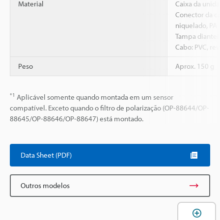
Material
Caixa da unid
Conector da ca
niquelado, PA
Tampa dianteir
Cabo: PVC, re
Peso
Aprox. 150 g
*1
Aplicável somente quando montada em um sensor
compatível. Exceto quando o filtro de polarização (OP-88644/OP-
88645/OP-88646/OP-88647) está montado.
Data Sheet (PDF)
Outros modelos
A