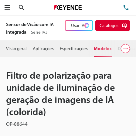
Pesquisa
TE
Menu
Sensor de Visão com IA
Usar IA
Catálogos
integrada
Série IV3
Visão geral
Aplicações
Especificações
Modelos
Downloa
Filtro de polarização para
unidade de iluminação de
geração de imagens de IA
(colorida)
OP-88644