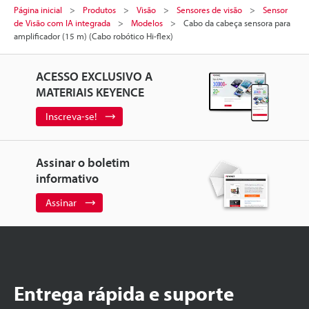
Página inicial
Produtos
Visão
Sensores de visão
Sensor
de Visão com IA integrada
Modelos
Cabo da cabeça sensora para
amplificador (15 m) (Cabo robótico Hi-flex)
ACESSO EXCLUSIVO A
MATERIAIS KEYENCE
Inscreva-se!
Assinar o boletim
informativo
Assinar
Entrega rápida e suporte