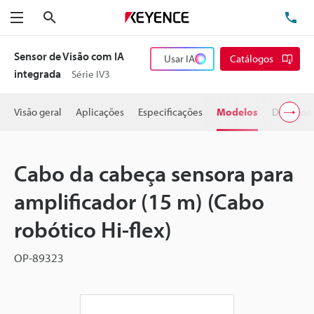
Pesquisa
TE
Menu
Sensor de Visão com IA
Usar IA
Catálogos
integrada
Série IV3
Visão geral
Aplicações
Especificações
Modelos
Downloa
Cabo da cabeça sensora para
amplificador (15 m) (Cabo
robótico Hi-flex)
OP-89323